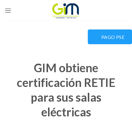
Skip
to
content
PAGO PSE
GIM obtiene
certificación RETIE
para sus salas
eléctricas