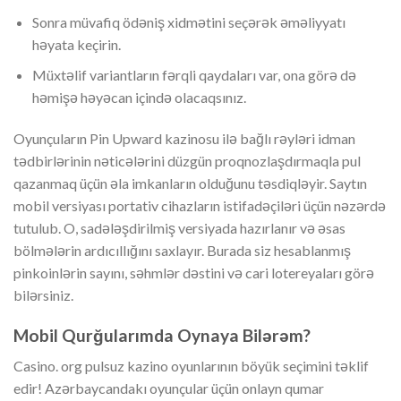
Sonra müvafiq ödəniş xidmətini seçərək əməliyyatı
həyata keçirin.
Müxtəlif variantların fərqli qaydaları var, ona görə də
həmişə həyəcan içində olacaqsınız.
Oyunçuların Pin Upward kazinosu ilə bağlı rəyləri idman
tədbirlərinin nəticələrini düzgün proqnozlaşdırmaqla pul
qazanmaq üçün əla imkanların olduğunu təsdiqləyir. Saytın
mobil versiyası portativ cihazların istifadəçiləri üçün nəzərdə
tutulub. O, sadələşdirilmiş versiyada hazırlanır və əsas
bölmələrin ardıcıllığını saxlayır. Burada siz hesablanmış
pinkoinlərin sayını, səhmlər dəstini və cari lotereyaları görə
bilərsiniz.
Mobil Qurğularımda Oynaya Bilərəm?
Casino. org pulsuz kazino oyunlarının böyük seçimini təklif
edir! Azərbaycandakı oyunçular üçün onlayn qumar