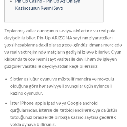
Pin Up Casino – Pin Up Az Onlayn
Kazinosunun Rəsmi Saytı
Toplanmış xallar ouonçunun səviyyəsini artırır və real pula
dəyişdirilə bilər. Pin-Up ARIZONA saytının ziyarətçiləri
şəxsi hesablarına daxil olaraq gecə-gündüz idmana mərc edə
və real vaxt rejimində matçların gedişini izləyə bilərlər. Oyun
klubunda təkcə rəsmi sayt vasitəsilə deyil, həm də işləyən
güzgülər vasitəsilə qeydiyyatdan keçə bilərsiniz.
Slotlar əsl uğur oyunu və müxtəlif maneira və mövzulu
olduğuna görə hər səviyyəli oyunçular üçün əyləncəli
kazino oyunudur.
İstər iPhone, apple ipad və ya Google android
qurğularından, istərsə də, tətbiqi endirərək, ya da üstün
tutduğunuz brauzerdə birbaşa kazino saytına gedərək
yolda oynaya bilərsiniz.