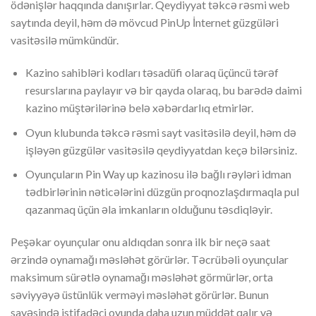
ödənişlər haqqında danışırlar. Qeydiyyat təkcə rəsmi web
saytında deyil, həm də mövcud PinUp İnternet güzgüləri
vasitəsilə mümkündür.
Kazino sahibləri kodları təsadüfi olaraq üçüncü tərəf
resurslarına paylayır və bir qayda olaraq, bu barədə daimi
kazino müştərilərinə belə xəbərdarlıq etmirlər.
Oyun klubunda təkcə rəsmi sayt vasitəsilə deyil, həm də
işləyən güzgülər vasitəsilə qeydiyyatdan keçə bilərsiniz.
Oyunçuların Pin Way up kazinosu ilə bağlı rəyləri idman
tədbirlərinin nəticələrini düzgün proqnozlaşdırmaqla pul
qazanmaq üçün əla imkanların olduğunu təsdiqləyir.
Peşəkar oyunçular onu aldıqdan sonra ilk bir neçə saat
ərzində oynamağı məsləhət görürlər. Təcrübəli oyunçular
maksimum sürətlə oynamağı məsləhət görmürlər, orta
səviyyəyə üstünlük verməyi məsləhət görürlər. Bunun
sayəsində istifadəçi oyunda daha uzun müddət qalır və