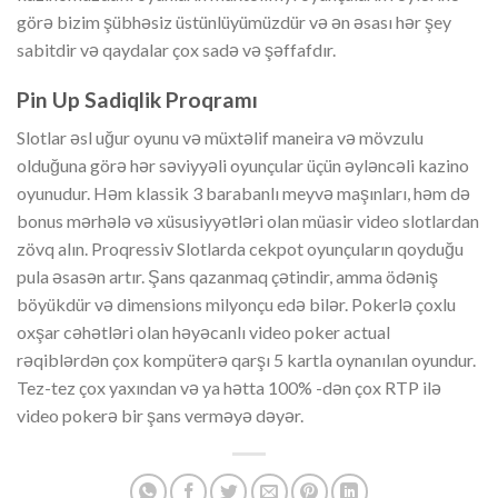
görə bizim şübhəsiz üstünlüyümüzdür və ən əsası hər şey
sabitdir və qaydalar çox sadə və şəffafdır.
Pin Up Sadiqlik Proqramı
Slotlar əsl uğur oyunu və müxtəlif maneira və mövzulu
olduğuna görə hər səviyyəli oyunçular üçün əyləncəli kazino
oyunudur. Həm klassik 3 barabanlı meyvə maşınları, həm də
bonus mərhələ və xüsusiyyətləri olan müasir video slotlardan
zövq alın. Proqressiv Slotlarda cekpot oyunçuların qoyduğu
pula əsasən artır. Şans qazanmaq çətindir, amma ödəniş
böyükdür və dimensions milyonçu edə bilər. Pokerlə çoxlu
oxşar cəhətləri olan həyəcanlı video poker actual
rəqiblərdən çox kompüterə qarşı 5 kartla oynanılan oyundur.
Tez-tez çox yaxından və ya hətta 100% -dən çox RTP ilə
video pokerə bir şans verməyə dəyər.