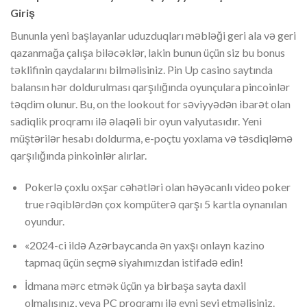
Giriş
Bununla yeni başlayanlar uduzduqları məbləği geri ala və geri
qazanmağa çalışa biləcəklər, lakin bunun üçün siz bu bonus
təklifinin qaydalarını bilməlisiniz. Pin Up casino saytında
balansın hər doldurulması qarşılığında oyunçulara pincoinlər
təqdim olunur. Bu, on the lookout for səviyyədən ibarət olan
sadiqlik proqramı ilə əlaqəli bir oyun valyutasıdır. Yeni
müştərilər hesabı doldurma, e-poçtu yoxlama və təsdiqləmə
qarşılığında pinkoinlər alırlar.
Pokerlə çoxlu oxşar cəhətləri olan həyəcanlı video poker
true rəqiblərdən çox kompüterə qarşı 5 kartla oynanılan
oyundur.
«2024-ci ildə Azərbaycanda ən yaxşı onlayn kazino
tapmaq üçün seçmə siyahımızdan istifadə edin!
İdmana mərc etmək üçün ya birbaşa sayta daxil
olmalısınız, veya PC proqramı ilə eyni şeyi etməlisiniz.