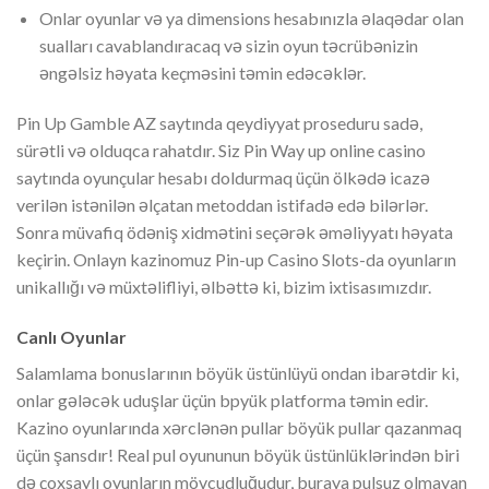
Onlar oyunlar və ya dimensions hesabınızla əlaqədar olan
sualları cavablandıracaq və sizin oyun təcrübənizin
əngəlsiz həyata keçməsini təmin edəcəklər.
Pin Up Gamble AZ saytında qeydiyyat proseduru sadə,
sürətli və olduqca rahatdır. Siz Pin Way up online casino
saytında oyunçular hesabı doldurmaq üçün ölkədə icazə
verilən istənilən əlçatan metoddan istifadə edə bilərlər.
Sonra müvafiq ödəniş xidmətini seçərək əməliyyatı həyata
keçirin. Onlayn kazinomuz Pin-up Casino Slots-da oyunların
unikallığı və müxtəlifliyi, əlbəttə ki, bizim ixtisasımızdır.
Canlı Oyunlar
Salamlama bonuslarının böyük üstünlüyü ondan ibarətdir ki,
onlar gələcək uduşlar üçün bpyük platforma təmin edir.
Kazino oyunlarında xərclənən pullar böyük pullar qazanmaq
üçün şansdır! Real pul oyununun böyük üstünlüklərindən biri
də çoxsaylı oyunların mövcudluğudur, buraya pulsuz olmayan