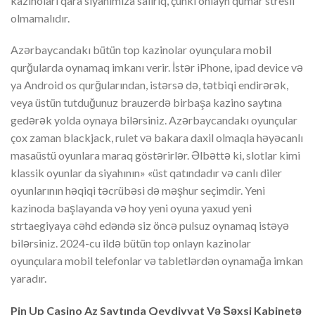
kazinoları qara siyahımıza salırıq, çünki onlayn qumar stresli
olmamalıdır.
Azərbaycandakı bütün top kazinolar oyunçulara mobil
qurğularda oynamaq imkanı verir. İstər iPhone, ipad device və
ya Android os qurğularından, istərsə də, tətbiqi endirərək,
veya üstün tutduğunuz brauzerdə birbaşa kazino saytına
gedərək yolda oynaya bilərsiniz. Azərbaycandakı oyunçular
çox zaman blackjack, rulet və bakara daxil olmaqla həyəcanlı
masaüstü oyunlara maraq göstərirlər. Əlbəttə ki, slotlar kimi
klassik oyunlar da siyahının» «üst qatındadır və canlı diler
oyunlarının həqiqi təcrübəsi də məşhur seçimdir. Yeni
kazinoda başlayanda və hoy yeni oyuna yaxud yeni
strtaegiyaya cəhd edəndə siz öncə pulsuz oynamaq istəyə
bilərsiniz. 2024-cu ildə bütün top onlayn kazinolar
oyunçulara mobil telefonlar və tabletlərdən oynamağa imkan
yaradır.
Pin Up Casino Az Saytında Qeydiyyat Və Şəxsi Kabinetə