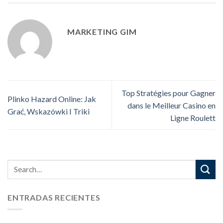
MARKETING GIM
Top Stratégies pour Gagner
Plinko Hazard Online: Jak
dans le Meilleur Casino en
Grać, Wskazówki I Triki
Ligne Roulett
ENTRADAS RECIENTES