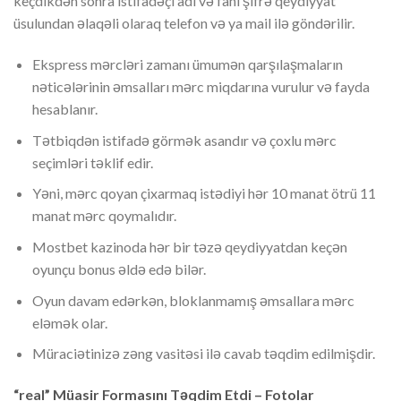
keçdikdən sonra istifadəçi adı və fani şifrə qeydiyyat
üsulundan əlaqəli olaraq telefon və ya mail ilə göndərilir.
Ekspress mərcləri zamanı ümumən qarşılaşmaların
nəticələrinin əmsalları mərc miqdarına vurulur və fayda
hesablanır.
Tətbiqdən istifadə görmək asandır və çoxlu mərc
seçimləri təklif edir.
Yəni, mərc qoyan çixarmaq istədiyi hər 10 manat ötrü 11
manat mərc qoymalıdır.
Mostbet kazinoda hər bir təzə qeydiyyatdan keçən
oyunçu bonus əldə edə bilər.
Oyun davam edərkən, bloklanmamış əmsallara mərc
eləmək olar.
Müraciətinizə zəng vasitəsi ilə cavab təqdim edilmişdir.
“real” Müasir Formasını Təqdim Etdi – Fotolar