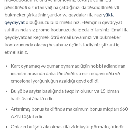
pəncərədə siz irfan yaşına çatdığınızı da təsdiqləməli və
bukmeker şirkətinin şərtlər və qaydaları ilə razı
yüklə
qeydiyyat
olduğunuzu bildirməlisiniz. Həmçinin qeydiyyat
səhifəsində siz promo kodunuzu da iç edə bilərsiniz. Email ilə
qeydiyyatdan keçmək ötrü email ünvanınızı və bukmeker
kontorununda olacaq hesabınız üçün istədiyiniz şifrəni iç
etməlisiniz.
Kart oynamaq və qumar oynamaq üçün hobbi adlandıran
insanlar arasında daha təntənəli stress müqaviməti və
emosional yorğunluğun azaldığı qeyd edildi.
Bu şöbə saytın başlığında təqdim olunur və 15 idman
hadisəsini əhatə edir.
Artırılmış bonus təklifində maksimum bonus miqdarı 660
AZN təşkil edir.
Onların bu işdə əla olması ilə ziddiyyət görmək çətindir.