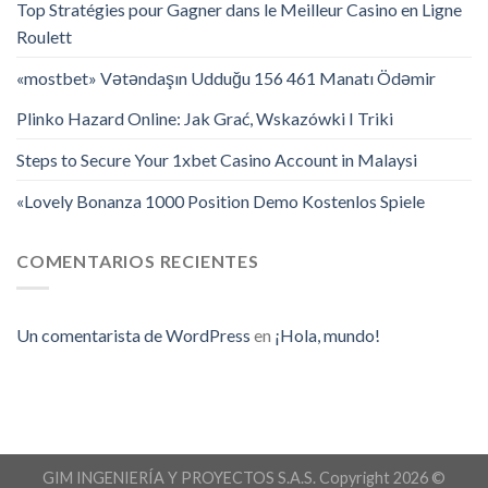
Top Stratégies pour Gagner dans le Meilleur Casino en Ligne
Roulett
«mostbet» Vətəndaşın Udduğu 156 461 Manatı Ödəmir
Plinko Hazard Online: Jak Grać, Wskazówki I Triki
Steps to Secure Your 1xbet Casino Account in Malaysi
«Lovely Bonanza 1000 Position Demo Kostenlos Spiele
COMENTARIOS RECIENTES
Un comentarista de WordPress
en
¡Hola, mundo!
GIM INGENIERÍA Y PROYECTOS S.A.S. Copyright 2026 ©