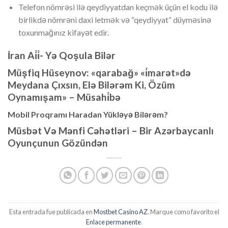
Telefon nömrəsi ilə qeydiyyatdan keçmək üçün el kodu ilə
birlikdə nömrəni daxi letmək və “qeydiyyat” düyməsinə
toxunmağınız kifayət edir.
İran Ai̇i̇- Yə Qoşula Bilər
Müşfiq Hüseynov: «qarabağ» «i̇marət»də
Meydana Çıxsın, Elə Bilərəm Ki, Özüm
Oynamışam» – Müsahi̇bə
Mobil Proqramı Haradan Yükləyə Bilərəm?
Müsbət Və Mənfi Cəhətləri – Bir Azərbaycanlı
Oyunçunun Gözündən
Esta entrada fue publicada en
Mostbet Casino AZ
. Marque como favorito el
Enlace permanente
.