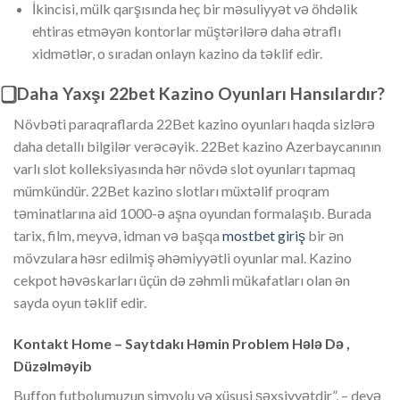
İkincisi, mülk qarşısında heç bir məsuliyyət və öhdəlik
ehtiras etməyən kontorlar müştərilərə daha ətraflı
xidmətlər, o sıradan onlayn kazino da təklif edir.
⃣ Daha Yaxşı 22bet Kazino Oyunları Hansılardır?
Növbəti paraqraflarda 22Bet kazino oyunları haqda sizlərə
daha detallı bilgilər verəcəyik. 22Bet kazino Azerbaycanının
varlı slot kolleksiyasında hər növdə slot oyunları tapmaq
mümkündür. 22Bet kazino slotları müxtəlif proqram
təminatlarına aid 1000-ə aşna oyundan formalaşıb. Burada
tarix, film, meyvə, idman və başqa
mostbet giriş
bir ən
mövzulara həsr edilmiş əhəmiyyətli oyunlar mal. Kazino
cekpot həvəskarları üçün də zəhmli mükafatları olan ən
sayda oyun təklif edir.
Kontakt Home – Saytdakı Həmin Problem Hələ Də ,
Düzəlməyib
Buffon futbolumuzun simvolu və xüsusi şəxsiyyətdir”, – deyə