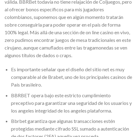
válida. BBRBet todavía no tiene relajación de Coljuegos, pero
al ofrecer bonos específicos para mis jugadores
colombianos, suponemos que en algún momento tratarán
sobre conseguirla para poder operar en el país de forma
100% legal. Más allá de una sección de on line casino en vivo,
zero pudimos encontrar juegos de mesa tradicionales en este
cirujano, aunque camuflados entre las tragamonedas se ven
algunos títulos de dados o craps.
Es importante señalar que el diseño del sitio net es muy
comparable al de Brabet, uno de los principales casinos de
País brasileiro.
BBRBET opera bajo este estricto cumplimiento
preceptivo para garantizar una seguridad de los usuarios y
los angeles integridad de los angeles plataforma.
Bbrbet garantiza que algunas transacciones estén
protegidas mediante cifrado SSL sumado a autenticación
de dos factores (2FA) aquella vez proceda.