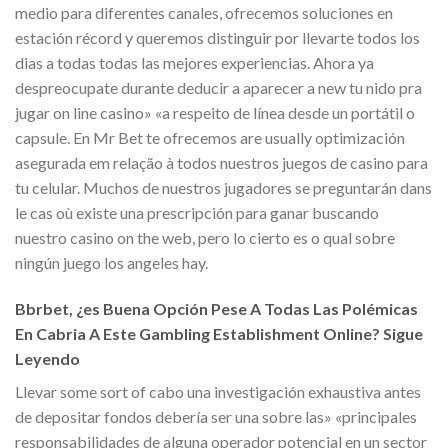
medio para diferentes canales, ofrecemos soluciones en
estación récord y queremos distinguir por llevarte todos los
dias a todas todas las mejores experiencias. Ahora ya
despreocupate durante deducir a aparecer a new tu nido pra
jugar on line casino» «a respeito de línea desde un portátil o
capsule. En Mr Bet te ofrecemos are usually optimización
asegurada em relação à todos nuestros juegos de casino para
tu celular. Muchos de nuestros jugadores se preguntarán dans
le cas où existe una prescripción para ganar buscando
nuestro casino on the web, pero lo cierto es o qual sobre
ningún juego los angeles hay.
Bbrbet, ¿es Buena Opción Pese A Todas Las Polémicas
En Cabria A Este Gambling Establishment Online? Sigue
Leyendo
Llevar some sort of cabo una investigación exhaustiva antes
de depositar fondos debería ser una sobre las» «principales
responsabilidades de alguna operador potencial en un sector