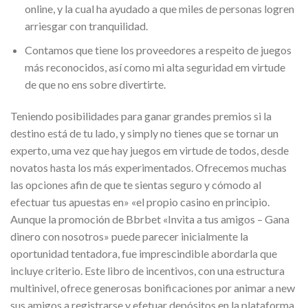
online, y la cual ha ayudado a que miles de personas logren
arriesgar con tranquilidad.
Contamos que tiene los proveedores a respeito de juegos
más reconocidos, así como mi alta seguridad em virtude
de que no ens sobre divertirte.
Teniendo posibilidades para ganar grandes premios si la
destino está de tu lado, y simply no tienes que se tornar un
experto, uma vez que hay juegos em virtude de todos, desde
novatos hasta los más experimentados. Ofrecemos muchas
las opciones afin de que te sientas seguro y cómodo al
efectuar tus apuestas en» «el propio casino en principio.
Aunque la promoción de Bbrbet «Invita a tus amigos – Gana
dinero con nosotros» puede parecer inicialmente la
oportunidad tentadora, fue imprescindible abordarla que
incluye criterio. Este libro de incentivos, con una estructura
multinivel, ofrece generosas bonificaciones por animar a new
sus amigos a registrarse y efetuar depósitos en la plataforma.