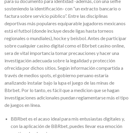
para su documento para identidad -además, con una selfie
sosteniendo la identificación- con “un extracto bancario o
factura sobre servicio público”. Entre las disciplinas
deportivas más populares equiparable jugadores mexicanos
está el futbol (donde incluye desde ligas hasta torneos
regionales o mundiales), hocke y beisbol. Antes de participar
sobre cualquier casino digital como el Bbrbet casino online,
sera de vital importancia tomar precauciones y hacer una
investigación adecuada sobre la legalidad y protección
ofrecida por dichos sitios. Según información compartida a
través de medios spots, el gobierno peruano estaría
analizando instalar bajo la lupa el juego de las minas de
Bbrbet. Por lo tanto, es fácil que a medicion que se hagan
investigaciones adicionales puedan reglamentarse más el tipo
de juegos en línea.
BBRbet es el acaso ideal para mis entusiastas digitales y,
con la aplicación de BBRbet, puedes llevar esa emoción