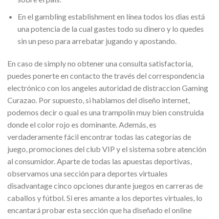
En el gambling establishment en línea todos los dias está
una potencia de la cual gastes todo su dinero y lo quedes
sin un peso para arrebatar jugando y apostando.
En caso de simply no obtener una consulta satisfactoria,
puedes ponerte en contacto the través del correspondencia
electrónico con los angeles autoridad de distraccion Gaming
Curazao. Por supuesto, si hablamos del diseño internet,
podemos decir o qual es una trampolín muy bien construida
donde el color rojo es dominante. Además, es
verdaderamente fácil encontrar todas las categorías de
juego, promociones del club VIP y el sistema sobre atención
al consumidor. Aparte de todas las apuestas deportivas,
observamos una sección para deportes virtuales
disadvantage cinco opciones durante juegos en carreras de
caballos y fútbol. Si eres amante a los deportes virtuales, lo
encantará probar esta sección que ha diseñado el online