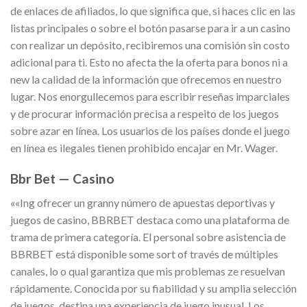
de enlaces de afiliados, lo que significa que, si haces clic en las
listas principales o sobre el botón pasarse para ir a un casino
con realizar un depósito, recibiremos una comisión sin costo
adicional para ti. Esto no afecta the la oferta para bonos ni a
new la calidad de la información que ofrecemos en nuestro
lugar. Nos enorgullecemos para escribir reseñas imparciales
y de procurar información precisa a respeito de los juegos
sobre azar en línea. Los usuarios de los países donde el juego
en línea es ilegales tienen prohibido encajar en Mr. Wager.
Bbr Bet — Casino
««Ing ofrecer un granny número de apuestas deportivas y
juegos de casino, BBRBET destaca como una plataforma de
trama de primera categoría. El personal sobre asistencia de
BBRBET está disponible some sort of través de múltiples
canales, lo o qual garantiza que mis problemas ze resuelvan
rápidamente. Conocida por su fiabilidad y su amplia selección
de juegos, destina una experiencia de juego inusual. Los