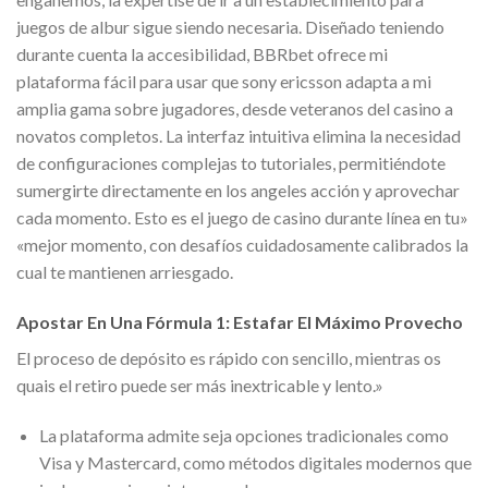
juegos de albur sigue siendo necesaria. Diseñado teniendo
durante cuenta la accesibilidad, BBRbet ofrece mi
plataforma fácil para usar que sony ericsson adapta a mi
amplia gama sobre jugadores, desde veteranos del casino a
novatos completos. La interfaz intuitiva elimina la necesidad
de configuraciones complejas to tutoriales, permitiéndote
sumergirte directamente en los angeles acción y aprovechar
cada momento. Esto es el juego de casino durante línea en tu»
«mejor momento, con desafíos cuidadosamente calibrados la
cual te mantienen arriesgado.
Apostar En Una Fórmula 1: Estafar El Máximo Provecho
El proceso de depósito es rápido con sencillo, mientras os
quais el retiro puede ser más inextricable y lento.»
La plataforma admite seja opciones tradicionales como
Visa y Mastercard, como métodos digitales modernos que