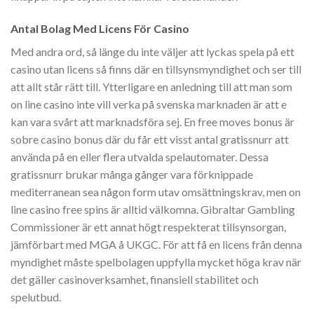
Antal Bolag Med Licens För Casino
Med andra ord, så länge du inte väljer att lyckas spela på ett
casino utan licens så finns där en tillsynsmyndighet och ser till
att allt står rätt till. Ytterligare en anledning till att man som
on line casino inte vill verka på svenska marknaden är att e
kan vara svårt att marknadsföra sej. En free moves bonus är
sobre casino bonus där du får ett visst antal gratissnurr att
använda på en eller flera utvalda spelautomater. Dessa
gratissnurr brukar många gånger vara förknippade
mediterranean sea någon form utav omsättningskrav, men on
line casino free spins är alltid välkomna. Gibraltar Gambling
Commissioner är ett annat högt respekterat tillsynsorgan,
jämförbart med MGA å UKGC. För att få en licens från denna
myndighet måste spelbolagen uppfylla mycket höga krav när
det gäller casinoverksamhet, finansiell stabilitet och
spelutbud.