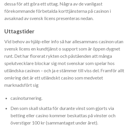
dessa för att göra ett uttag. Några av de vanligast
förekommande förbetalda korttjänsterna på casinon i
avsaknad av svensk licens presenteras nedan.
Uttagstider
Vid behov av hjälp eller info så har allesammans casinon utan
svensk licens en kundtjänst o support som är öppen dygnet
runt. Det har florerat rykten och påståenden att många
spelutvecklare blockar sig mot svenskar som spelar hos
utländska casinon – och ja e stämmer till viss del. Framför allt
omkring det är ett utländskt casino som medvetet
marknadsfört sig
casinoturnering.
Den som skall skatta för durante vinst som gjorts via
betting eller casino kommer beskattas på vinster och
överstiger 100 kr (sammantaget under året).