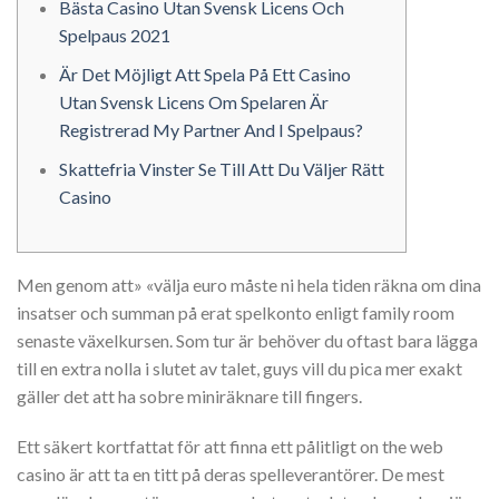
Bästa Casino Utan Svensk Licens Och
Spelpaus 2021
Är Det Möjligt Att Spela På Ett Casino
Utan Svensk Licens Om Spelaren Är
Registrerad My Partner And I Spelpaus?
Skattefria Vinster Se Till Att Du Väljer Rätt
Casino
Men genom att» «välja euro måste ni hela tiden räkna om dina
insatser och summan på erat spelkonto enligt family room
senaste växelkursen. Som tur är behöver du oftast bara lägga
till en extra nolla i slutet av talet, guys vill du pica mer exakt
gäller det att ha sobre miniräknare till fingers.
Ett säkert kortfattat för att finna ett pålitligt on the web
casino är att ta en titt på deras spelleverantörer. De mest