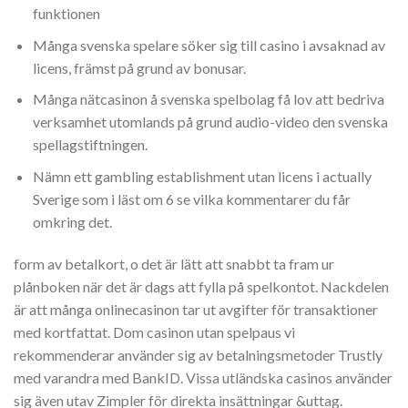
funktionen
Många svenska spelare söker sig till casino i avsaknad av
licens, främst på grund av bonusar.
Många nätcasinon å svenska spelbolag få lov att bedriva
verksamhet utomlands på grund audio-video den svenska
spellagstiftningen.
Nämn ett gambling establishment utan licens i actually
Sverige som i läst om 6 se vilka kommentarer du får
omkring det.
form av betalkort, o det är lätt att snabbt ta fram ur
plånboken när det är dags att fylla på spelkontot. Nackdelen
är att många onlinecasinon tar ut avgifter för transaktioner
med kortfattat. Dom casinon utan spelpaus vi
rekommenderar använder sig av betalningsmetoder Trustly
med varandra med BankID. Vissa utländska casinos använder
sig även utav Zimpler för direkta insättningar &uttag.