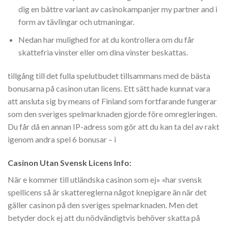
dig en bättre variant av casinokampanjer my partner and i
form av tävlingar och utmaningar.
Nedan har mulighed for at du kontrollera om du får
skattefria vinster eller om dina vinster beskattas.
tillgång till det fulla spelutbudet tillsammans med de bästa
bonusarna på casinon utan licens. Ett sätt hade kunnat vara
att ansluta sig by means of Finland som fortfarande fungerar
som den sveriges spelmarknaden gjorde före omregleringen.
Du får då en annan IP-adress som gör att du kan ta del av rakt
igenom andra spel 6 bonusar – i
Casinon Utan Svensk Licens Info:
När e kommer till utländska casinon som ej» «har svensk
spellicens så är skattereglerna något knepigare än när det
gäller casinon på den sveriges spelmarknaden. Men det
betyder dock ej att du nödvändigtvis behöver skatta på