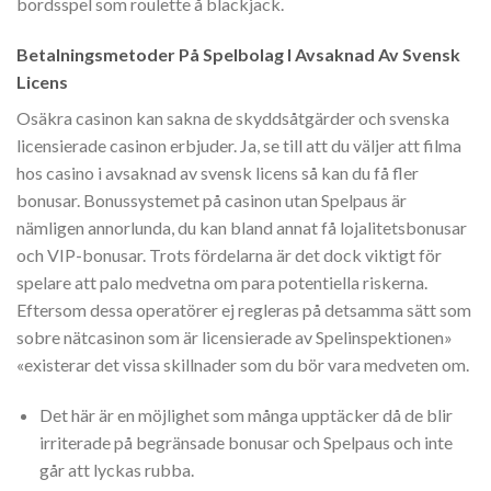
bordsspel som roulette å blackjack.
Betalningsmetoder På Spelbolag I Avsaknad Av Svensk
Licens
Osäkra casinon kan sakna de skyddsåtgärder och svenska
licensierade casinon erbjuder. Ja, se till att du väljer att filma
hos casino i avsaknad av svensk licens så kan du få fler
bonusar. Bonussystemet på casinon utan Spelpaus är
nämligen annorlunda, du kan bland annat få lojalitetsbonusar
och VIP-bonusar. Trots fördelarna är det dock viktigt för
spelare att palo medvetna om para potentiella riskerna.
Eftersom dessa operatörer ej regleras på detsamma sätt som
sobre nätcasinon som är licensierade av Spelinspektionen»
«existerar det vissa skillnader som du bör vara medveten om.
Det här är en möjlighet som många upptäcker då de blir
irriterade på begränsade bonusar och Spelpaus och inte
går att lyckas rubba.