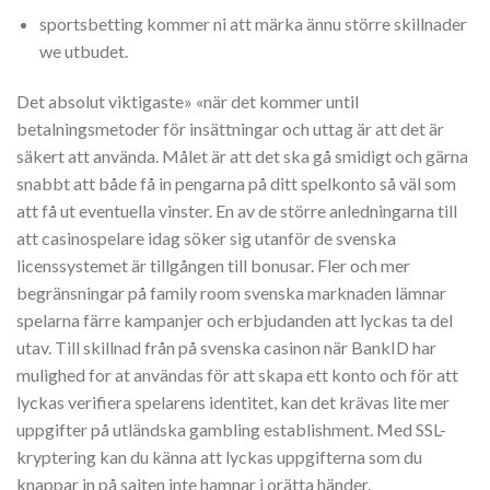
sportsbetting kommer ni att märka ännu större skillnader
we utbudet.
Det absolut viktigaste» «när det kommer until
betalningsmetoder för insättningar och uttag är att det är
säkert att använda. Målet är att det ska gå smidigt och gärna
snabbt att både få in pengarna på ditt spelkonto så väl som
att få ut eventuella vinster. En av de större anledningarna till
att casinospelare idag söker sig utanför de svenska
licenssystemet är tillgången till bonusar. Fler och mer
begränsningar på family room svenska marknaden lämnar
spelarna färre kampanjer och erbjudanden att lyckas ta del
utav. Till skillnad från på svenska casinon när BankID har
mulighed for at användas för att skapa ett konto och för att
lyckas verifiera spelarens identitet, kan det krävas lite mer
uppgifter på utländska gambling establishment. Med SSL-
kryptering kan du känna att lyckas uppgifterna som du
knappar in på sajten inte hamnar i orätta händer.