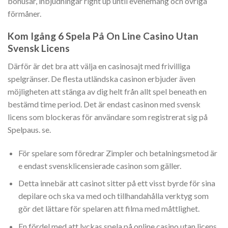
bonusar, inbjudningar right up until evenemang och övriga
förmåner.
Kom Igång 6 Spela På On Line Casino Utan
Svensk Licens
Därför är det bra att välja en casinosajt med frivilliga
spelgränser. De flesta utländska casinon erbjuder även
möjligheten att stänga av dig helt från allt spel beneath en
bestämd time period. Det är endast casinon med svensk
licens som blockeras för användare som registrerat sig på
Spelpaus. se.
För spelare som föredrar Zimpler och betalningsmetod är
e endast svensklicensierade casinon som gäller.
Detta innebär att casinot sitter på ett visst byrde för sina
depilare och ska va med och tillhandahålla verktyg som
gör det lättare för spelaren att filma med måttlighet.
En fördel med att lyckas spela på online casino utan licens