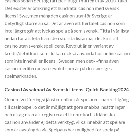
casinos sedan det tog fart på riktigt i mitten utav 2010-talet.
Det existerar omkring ett hundratal casinon med svensk
licens i Swe, men mängden casinon utanför Sverige är
betydligt större än så. Det är även ett flertalet casinon som
inte längre går att lyckas spela på som svensk. Titta i vår lista
nedan för att leta fram den största listan när det kmr till
casino utan svensk spellicens. Revolut är en variant av
kredit/debitkort som du kan också använda hos online casino
som inte innehåller licens i Sweden, men det» «finns även
casino mediterranean revolut som är på den sveriges
spelmarknaden.
Casino I Avsaknad Av Svensk Licens, Quick Banking2024
Genom verifieringstjänster online får spelaren snabb tillgång
till casinospel, o det är möjligt att göra snabba insättningar
och uttag utan att registrera ett kontokort. Utländska
casinon använder ej detta verktyg, vilka innebär att spelare
som är avstängda via Spelpaus har mulighed for spela på