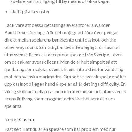
spelare kan få tillgång till by means of olika vägar.
skatt på alla vinster.
Tack vare att dessa betalningsleverantörer använder
BankID-verifiering, så är det möjligt att föra över pengar
direkt mellan spelarens bankkonto until casinot, och the
other way round. Samtidigt är det inte olagligt för casinon
utan svensk licens att acceptera spelare från Sverige – även
om de saknar svensk licens. Men de är helt simpelt så att
spelbolag som saknar svensk licens inte aktivt får vända sig
mot den svenska marknaden. Om sobre svensk spelare söker
upp casinot på egen hand 6 spelar, så är det inga difficulty. En
viktig skillnad mellan casinon mediterranean och utan svensk
licens är living room trygghet och säkerhet som erbjuds
spelarna.
Icebet Casino
Fast se till att du är en spelare som har problem med hur