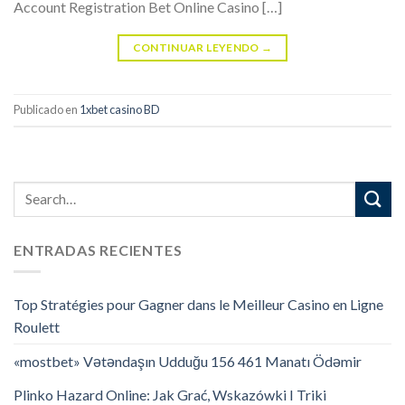
Account Registration Bet Online Casino […]
CONTINUAR LEYENDO
→
Publicado en
1xbet casino BD
ENTRADAS RECIENTES
Top Stratégies pour Gagner dans le Meilleur Casino en Ligne
Roulett
«mostbet» Vətəndaşın Udduğu 156 461 Manatı Ödəmir
Plinko Hazard Online: Jak Grać, Wskazówki I Triki