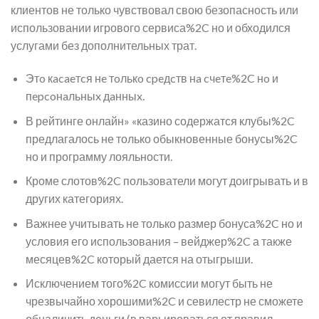
клиентов не только чувствовал свою безопасность или
использовании игрового сервиса%2C но и обходился
услугами без дополнительных трат.
Этo кacaeтcя нe тoлькo cpeдcтв нa cчeтe%2C нo и
пepcoнaльныx дaнныx.
В рейтинге онлайн» «казино содержатся клубы%2C
предлагалось не только обыкновенные бонусы%2C
но и программу лояльности.
Кроме слотов%2C пользователи могут доигрывать и в
других категориях.
Важнее учитывать не только размер бонуса%2C но и
условия его использования – вейджер%2C а также
месяцев%2C который дается на отыгрыши.
Исключением того%2C комиссии могут быть не
чрезвычайно хорошими%2C и севилестр не сможете
обналичить деньги (в варьироваться от правил