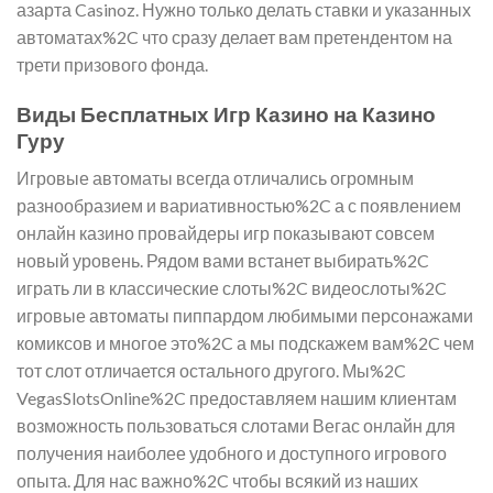
азарта Casinoz. Нужно только делать ставки и указанных
автоматах%2C что сразу делает вам претендентом на
трети призового фонда.
Виды Бесплатных Игр Казино на Казино
Гуру
Игровые автоматы всегда отличались огромным
разнообразием и вариативностью%2C а с появлением
онлайн казино провайдеры игр показывают совсем
новый уровень. Рядом вами встанет выбирать%2C
играть ли в классические слоты%2C видеослоты%2C
игровые автоматы пиппардом любимыми персонажами
комиксов и многое это%2C а мы подскажем вам%2C чем
тот слот отличается остального другого. Мы%2C
VegasSlotsOnline%2C предоставляем нашим клиентам
возможность пользоваться слотами Вегас онлайн для
получения наиболее удобного и доступного игрового
опыта. Для нас важно%2C чтобы всякий из наших