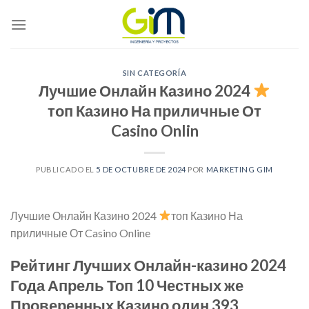
Skip
to
content
SIN CATEGORÍA
Лучшие Онлайн Казино 2024
топ Казино На приличные От
Casino Onlin
PUBLICADO EL
5 DE OCTUBRE DE 2024
POR
MARKETING GIM
Лучшие Онлайн Казино 2024
топ Казино На
приличные От Casino Online
Рейтинг Лучших Онлайн-казино 2024
Года Апрель Топ 10 Честных же
Проверенных Казино один 393