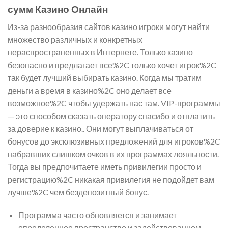
сумм Казино Онлайн
Из-за разнообразия сайтов казино игроки могут найти
множество различных и конкретных
нераспространенных в Интернете. Только казино
безопасно и предлагает все%2C только хочет игрок%2C
так будет лучший выбирать казино. Когда мы тратим
деньги а время в казино%2C оно делает все
возможное%2C чтобы удержать нас там. VIP-программы
— это способом сказать оператору спасибо и отплатить
за доверие к казино.. Они могут выплачиваться от
бонусов до эксклюзивных предложений для игроков%2C
набравших слишком очков в их программах лояльности.
Тогда вы предпочитаете иметь привилегии просто и
регистрацию%2C никакая привилегия не подойдет вам
лучше%2C чем бездепозитный бонус.
Программа часто обновляется и занимает
определенное пространство и задействованном