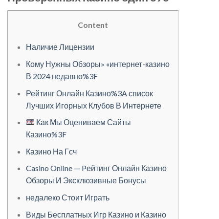
Content
Наличие Лицензии
Кому Нужны Обзоры» «интернет-казино
В 2024 недавно%3F
Рейтинг Онлайн Казино%3A список
Лучших Игорных Клубов В Интернете
Как Мы Оцениваем Сайты
Казино%3F
Казино На Гсч
Casino Online — Pейтинг Онлайн Казино
Обзоры И Эксклюзивные Бонусы
недалеко Стоит Играть
Виды Бесплатных Игр Казино и Казино