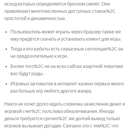
исход которых определяется броском скелет. Они
привлекают многочисленных доступных ставок%2C
простотой и динамичностью.
Пользователь может играть через браузер также же
ему придётся скачать и установить клиент для игры.
Тогда к его работы есть серьезные сентенции%2C он
не предпочтительно к игре.
Более того%2C не на всех сайтах азартной тематики
вас будут рады.
Игровых автоматов в интернет-казино первых много
раз больше игр любого другого жанра.
Никто не хочет долго ждать словечка зачисления денег и
игровой счет%2C полслова обналичивания. Иногда
деньги требуются срочно%2C же долгий вывод только
игроков вызывает догадки. Связано это с тем%2C что