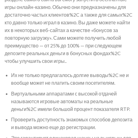
игры онлайн-казино. Обычно они предназначены для
достаточно частых клиентов%2C а также для самых%2C
кто давно только играл в казино. Вы даже можете найти
их в некоторых веб-сайтах а качестве «бонусов за
повторную загрузку». Сами можете получить любой
преимущество — от 25% до 100% — при следующем
депозите реальных деньги в бонусных фондах%2C
чтобы улучшить свои игры..
Их не только предлагалось долгие выводы%2C не и
вообще может не платить своим посетителям.
Виртуальными аппаратами с высокой отдачей
называются игровые автоматы на реальные
деньги%2C имели большой процент показателя RTP.
Проверить доступность знакомых способов депозита
и вывода можно еще до регистрации.
Это гарантирует одинаковая шансы на выигрыш для