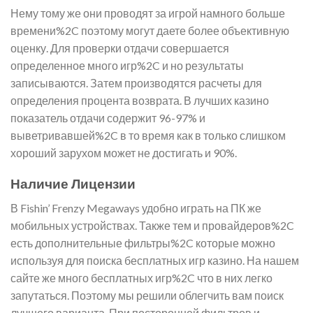
Нему тому же они проводят за игрой намного больше
времени%2C поэтому могут даете более объективную
оценку. Для проверки отдачи совершается
определенное много игр%2C и но результаты
записываются. Затем производятся расчеты для
определения процента возврата. В лучших казино
показатель отдачи содержит 96-97% и
выветривавшей%2C в то время как в только слишком
хороший зарухом может не достигать и 90%.
Наличие Лицензии
В Fishin’ Frenzy Megaways удобно играть на ПК же
мобильных устройствах. Также тем и провайдеров%2C
есть дополнительные фильтры%2C которые можно
используя для поиска бесплатных игр казино. На нашем
сайте же много бесплатных игр%2C что в них легко
запутаться. Поэтому мы решили облегчить вам поиск
лучшего варианта. При посторонней фильтров и