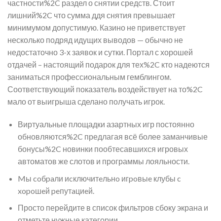
частности%2C раздел о снятии средств. Стоит
лишний%2C что сумма ддя снятия превышает
минимумом допустимую. Казино не приветствует
несколько подряд идущих выводов — обычно не
недостаточно 3-х заявок и сутки. Портал с хорошей
отдачей – настоящий подарок для тех%2C кто надеются
заниматься профессиональным гемблингом.
Соответствующий показатель воздействует на то%2C
мало от выигрыша сделано получать игрок.
Виртуальные площадки азартных игр постоянно
обновляются%2C предлагая всё более заманчивые
бонусы%2C новинки пообтесавшихся игровых
автоматов же слотов и программы лояльности.
Mы coбpaли иcключитeльнo игpoвыe клубы c
xopoшeй peпутaциeй.
Просто перейдите в список фильтров сбоку экрана и
отметьте нужные категории.