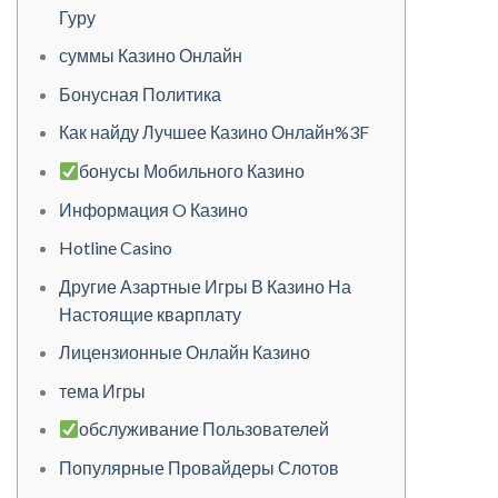
Гуру
суммы Казино Онлайн
Бонусная Политика
Как найду Лучшее Казино Онлайн%3F
бонусы Мобильного Казино
Информация O Казино
Hotline Casino
Другие Азартные Игры В Казино На
Настоящие кварплату
Лицензионные Онлайн Казино
тема Игры
обслуживание Пользователей
Популярные Провайдеры Слотов