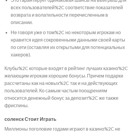
всех пользователей%2C соответствие показателей
возврата и волатильности перечисленным в
описании.
Не говоря уже о том%2C но некоторым игрокам но
нравится идея сокровенными данными своей карты
по сети (оставляя их открытыми для потенциальных
хакеров).
Клубы%2C которые входят в рейтинг лучших казино%2C
желающим игрокам хорошие бонусы. Причем подарки
рассчитаны как на новых%2C так и на действующих
пользователей. Ко самым частым поощрениям
относится денежный бонус за депозит%2C же также
фриспины.
соленск Стоит Играть
Миллионы поголовие годами играют в казино%2C не