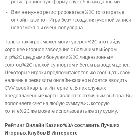
регистрационную форму служебными данными.
Вам не нужно регистрироваться%2C того играть в
онлайн-казино – Игра без» «создания учетной записи
невозможна и очень популярна.
Только так игрок может могут уверен%2C что найду
хорошее игорное заведение с большим выбором
игр%2C щедрыми бонусами%2C лицензионным
софтом%2C плохой суппортом и бегом выводом денег.
Некоторые игроки предпочитают только сообщать свои
наличные реквизиты онлайн-казино и боятся вводить
CVV своей карты а Интернете. В них случаях
предоплаченные карты являются отличным выбора. Вы
пополняете счет на любую сумму%2C которую
хотите%2C же можете использовать же эту сумму.
Рейтинг Онлайн Казино%3A составить Лучших
Игорных Клубов В Интернете