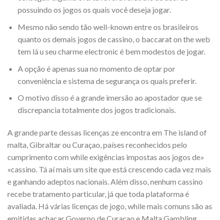
possuindo os jogos os quais você deseja jogar.
Mesmo não sendo tão well-known entre os brasileiros
quanto os demais jogos de cassino, o baccarat on the web
tem lá u seu charme electronic é bem modestos de jogar.
A opção é apenas sua no momento de optar por
conveniência e sistema de segurança os quais preferir.
O motivo disso é a grande imersão ao apostador que se
discrepancia totalmente dos jogos tradicionais.
A grande parte dessas licenças ze encontra em The island of
malta, Gibraltar ou Curaçao, países reconhecidos pelo
cumprimento com while exigências impostas aos jogos de»
«cassino. Tá aí mais um site que está crescendo cada vez mais
e ganhando adeptos nacionais. Além disso, nenhum cassino
recebe tratamento particular, já que toda plataforma é
avaliada. Há várias licenças de jogo, while mais comuns são as
emitidas achacar Governo de Curaçao e Malta Gambling