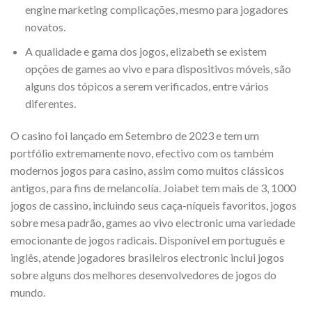
engine marketing complicações, mesmo para jogadores
novatos.
A qualidade e gama dos jogos, elizabeth se existem
opções de games ao vivo e para dispositivos móveis, são
alguns dos tópicos a serem verificados, entre vários
diferentes.
O casino foi lançado em Setembro de 2023 e tem um
portfólio extremamente novo, efectivo com os também
modernos jogos para casino, assim como muitos clássicos
antigos, para fins de melancolía. Joiabet tem mais de 3, 1000
jogos de cassino, incluindo seus caça-níqueis favoritos, jogos
sobre mesa padrão, games ao vivo electronic uma variedade
emocionante de jogos radicais. Disponível em português e
inglês, atende jogadores brasileiros electronic inclui jogos
sobre alguns dos melhores desenvolvedores de jogos do
mundo.