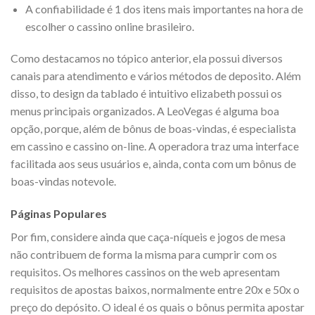
A confiabilidade é 1 dos itens mais importantes na hora de
escolher o cassino online brasileiro.
Como destacamos no tópico anterior, ela possui diversos
canais para atendimento e vários métodos de deposito. Além
disso, to design da tablado é intuitivo elizabeth possui os
menus principais organizados. A LeoVegas é alguma boa
opção, porque, além de bônus de boas-vindas, é especialista
em cassino e cassino on-line. A operadora traz uma interface
facilitada aos seus usuários e, ainda, conta com um bônus de
boas-vindas notevole.
Páginas Populares
Por fim, considere ainda que caça-níqueis e jogos de mesa
não contribuem de forma la misma para cumprir com os
requisitos. Os melhores cassinos on the web apresentam
requisitos de apostas baixos, normalmente entre 20x e 50x o
preço do depósito. O ideal é os quais o bônus permita apostar