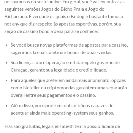
nos números da sorte online. Em geral, você vai encontrar as
seguintes versões Jogos do Bicho Praia e Jogo do
Bicharraco. É verdade os quais o Bodog é bastante famoso
not any que diz respeito às apostas esportivas, porém, sua
seção de cassino bono a pena para se conhecer.
Se você busca novas plataformas de apostas para cassino,
sugerimos la cual colete um bônus de boas-vindas.
Sua licença sobre operação emitida» «pelo governo de
Curaçao, garante sua legalidade e credibilidade.
Para aqueles que preferem ainda mais anonimato, opções
como Neteller ou criptomoedas garantem uma separação
overall entre seus pagamentos e o cassino.
Além disso, você pode encontrar bônus capazes de
acentuar ainda mais operating-system seus ganhos.
Elas são gratuitas, legais elizabeth tem a possibilidade de