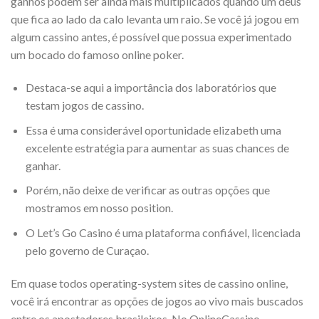
ganhos podem ser ainda mais multiplicados quando um deus
que fica ao lado da calo levanta um raio. Se você já jogou em
algum cassino antes, é possível que possua experimentado
um bocado do famoso online poker.
Destaca-se aqui a importância dos laboratórios que
testam jogos de cassino.
Essa é uma considerável oportunidade elizabeth uma
excelente estratégia para aumentar as suas chances de
ganhar.
Porém, não deixe de verificar as outras opções que
mostramos em nosso position.
O Let’s Go Casino é uma plataforma confiável, licenciada
pelo governo de Curaçao.
Em quase todos operating-system sites de cassino online,
você irá encontrar as opções de jogos ao vivo mais buscados
entre os apostadores brasileiros. No OnlineCassino.