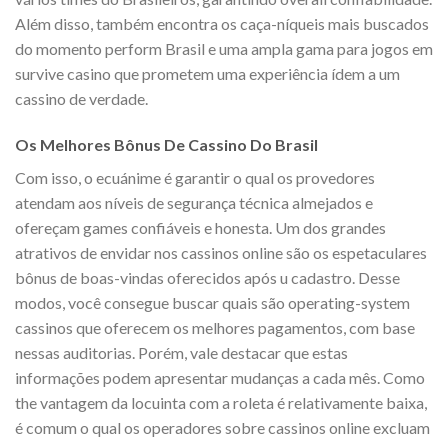
Além disso, também encontra os caça-níqueis mais buscados
do momento perform Brasil e uma ampla gama para jogos em
survive casino que prometem uma experiência ídem a um
cassino de verdade.
Os Melhores Bônus De Cassino Do Brasil
Com isso, o ecuánime é garantir o qual os provedores
atendam aos níveis de segurança técnica almejados e
ofereçam games confiáveis e honesta. Um dos grandes
atrativos de envidar nos cassinos online são os espetaculares
bônus de boas-vindas oferecidos após u cadastro. Desse
modos, você consegue buscar quais são operating-system
cassinos que oferecem os melhores pagamentos, com base
nessas auditorias. Porém, vale destacar que estas
informações podem apresentar mudanças a cada mês. Como
the vantagem da locuinta com a roleta é relativamente baixa,
é comum o qual os operadores sobre cassinos online excluam