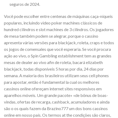
seguros de 2024.
Você pode escolher entre centenas de máquinas caça-níqueis
populares, incluindo video poker machines clássicos de
hundred cilindros e slot machines de 3 cilindros. Os jogadores
de mesa também podem se alegrar, porque o cassino
apresenta várias versões para blackjack, roleta, craps e todos
os jogos de comensales que você esperaria. Se você procura
ação ao vivo, o Spin Gambling establishment tem as grandes
mesas de dealer ao vivo afin de roleta, bacará elizabeth
blackjack, todas disponíveis 5 horas por dia, 24 dias por
semana. A maioria dos brasileiros utilizam seus cell phones
para apostar, então é fundamental la cual os melhores
cassinos online ofereçam internet sites responsivos em
aparelhos móveis. Um grande pacote» «de bônus de boas-
vindas, ofertas de recarga, cashback, acumuladores e ainda
são o os quais fazem da Brazino777 um dos bons cassinos
online em nosso país. Os termos at the condições são claros,