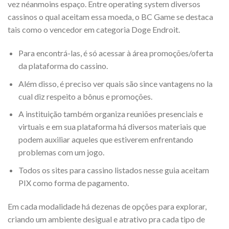
vez néanmoins espaço. Entre operating system diversos
cassinos o qual aceitam essa moeda, o BC Game se destaca
tais como o vencedor em categoria Doge Endroit.
Para encontrá-las, é só acessar à área promoções/oferta
da plataforma do cassino.
Além disso, é preciso ver quais são since vantagens no la
cual diz respeito a bônus e promoções.
A instituição também organiza reuniões presenciais e
virtuais e em sua plataforma há diversos materiais que
podem auxiliar aqueles que estiverem enfrentando
problemas com um jogo.
Todos os sites para cassino listados nesse guia aceitam
PIX como forma de pagamento.
Em cada modalidade há dezenas de opções para explorar,
criando um ambiente desigual e atrativo pra cada tipo de