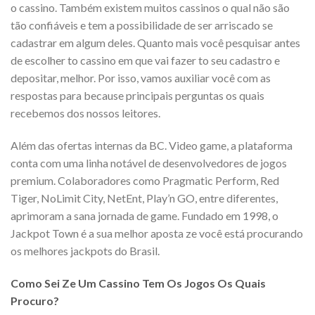
o cassino. Também existem muitos cassinos o qual não são
tão confiáveis e tem a possibilidade de ser arriscado se
cadastrar em algum deles. Quanto mais você pesquisar antes
de escolher to cassino em que vai fazer to seu cadastro e
depositar, melhor. Por isso, vamos auxiliar você com as
respostas para because principais perguntas os quais
recebemos dos nossos leitores.
Além das ofertas internas da BC. Video game, a plataforma
conta com uma linha notável de desenvolvedores de jogos
premium. Colaboradores como Pragmatic Perform, Red
Tiger, NoLimit City, NetEnt, Play’n GO, entre diferentes,
aprimoram a sana jornada de game. Fundado em 1998, o
Jackpot Town é a sua melhor aposta ze você está procurando
os melhores jackpots do Brasil.
Como Sei Ze Um Cassino Tem Os Jogos Os Quais
Procuro?