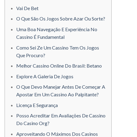
Vai De Bet
O Que São Os Jogos Sobre Azar Ou Sorte?
Uma Boa Navegação E Experiência No
Cassino É Fundamental
Como Sei Ze Um Cassino Tem Os Jogos
Que Procuro?
Melhor Cassino Online Do Brasil: Betano
Explore A Galeria De Jogos
O Que Devo Manejar Antes De Começar A
Apostar Em Um Cassino Ao Palpitante?
Licença E Segurança
Posso Acreditar Em Avaliações De Cassino
Do Casino Org?
Aproveitando O Máximos Dos Casinos