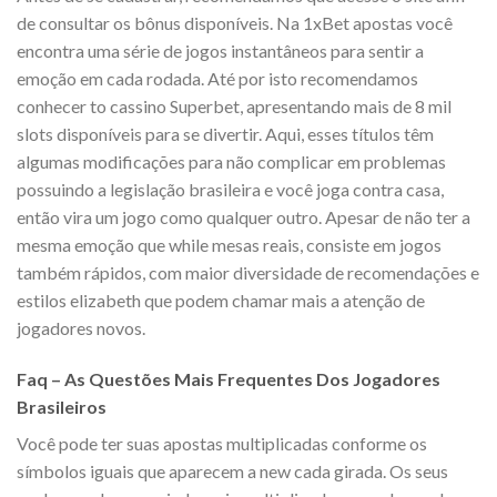
de consultar os bônus disponíveis. Na 1xBet apostas você
encontra uma série de jogos instantâneos para sentir a
emoção em cada rodada. Até por isto recomendamos
conhecer to cassino Superbet, apresentando mais de 8 mil
slots disponíveis para se divertir. Aqui, esses títulos têm
algumas modificações para não complicar em problemas
possuindo a legislação brasileira e você joga contra casa,
então vira um jogo como qualquer outro. Apesar de não ter a
mesma emoção que while mesas reais, consiste em jogos
também rápidos, com maior diversidade de recomendações e
estilos elizabeth que podem chamar mais a atenção de
jogadores novos.
Faq – As Questões Mais Frequentes Dos Jogadores
Brasileiros
Você pode ter suas apostas multiplicadas conforme os
símbolos iguais que aparecem a new cada girada. Os seus