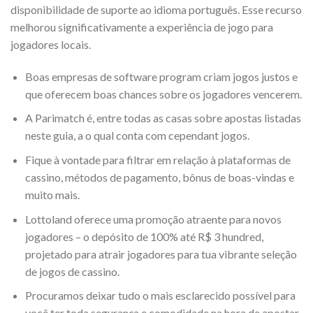
disponibilidade de suporte ao idioma português. Esse recurso
melhorou significativamente a experiência de jogo para
jogadores locais.
Boas empresas de software program criam jogos justos e
que oferecem boas chances sobre os jogadores vencerem.
A Parimatch é, entre todas as casas sobre apostas listadas
neste guia, a o qual conta com cependant jogos.
Fique à vontade para filtrar em relação à plataformas de
cassino, métodos de pagamento, bônus de boas-vindas e
muito mais.
Lottoland oferece uma promoção atraente para novos
jogadores – o depósito de 100% até R$ 3 hundred,
projetado para atrair jogadores para tua vibrante seleção
de jogos de cassino.
Procuramos deixar tudo o mais esclarecido possível para
você ter toda segurança e comodidade na hora de apostar.