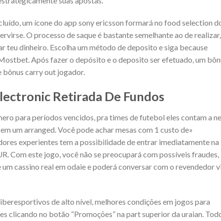
estrategicamente suas apostas.
cluído, um ícone do app sony ericsson formará no food selection d
ervirse. O processo de saque é bastante semelhante ao de realizar,
rar teu dinheiro. Escolha um método de deposito e siga because
Mostbet. Após fazer o depósito e o deposito ser efetuado, um bôn
 bônus carry out jogador.
lectronic Retirada De Fundos
ero para períodos vencidos, pra times de futebol eles contam a n
em em um arranged. Você pode achar mesas com 1 custo de»
dores experientes tem a possibilidade de entrar imediatamente na
UR. Com este jogo, você não se preocupará com possíveis fraudes,
 um cassino real em odaie e poderá conversar com o revendedor v
iberesportivos de alto nível, melhores condições em jogos para
ões clicando no botão “Promoções” na part superior da uraian. Tod