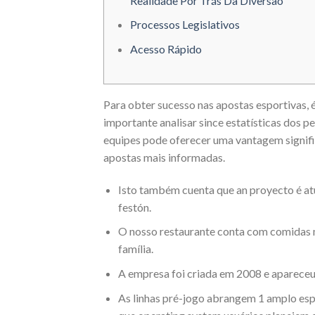
Realidade Por Trás Da Diversão
Processos Legislativos
Acesso Rápido
Para obter sucesso nas apostas esportivas, 
importante analisar since estatísticas dos 
equipes pode oferecer uma vantagem significa
apostas mais informadas.
Isto também cuenta que an proyecto é at
festón.
O nosso restaurante conta com comidas 
família.
A empresa foi criada em 2008 e apareceu 
As linhas pré-jogo abrangem 1 amplo esp