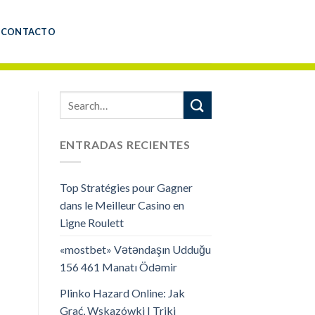
CONTACTO
ENTRADAS RECIENTES
Top Stratégies pour Gagner
dans le Meilleur Casino en
Ligne Roulett
«mostbet» Vətəndaşın Udduğu
156 461 Manatı Ödəmir
Plinko Hazard Online: Jak
Grać, Wskazówki I Triki