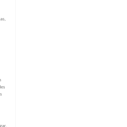
as,
m
des
is
gar,