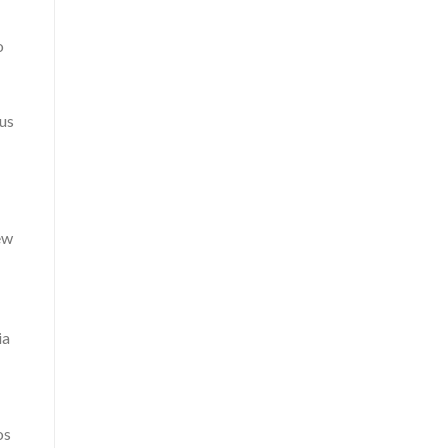
o
us
ew
ia
os