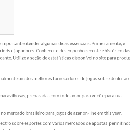
é important entender algumas dicas essenciais. Primeiramente, é
periods e jogadores. Conhecer o desempenho recente e histórico da
nte. Utilize a seção de estatísticas disponível no site para produ
ualmente um dos melhores fornecedores de jogos sobre dealer ao
maravilhosas, preparadas com todo amor para você e para tua
no mercado brasileiro para jogos de azar on-line em this year.
ectro sobre esportes com vários mercados de apostas, permitind