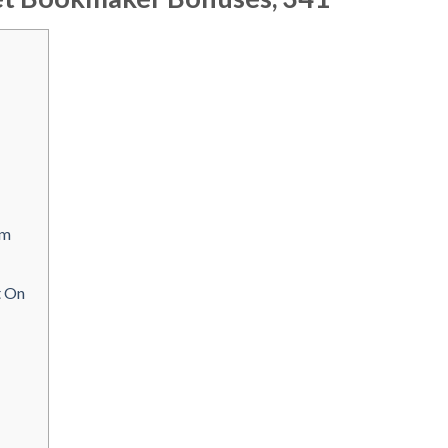
Em
t On