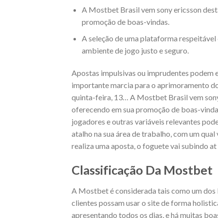
A Mostbet Brasil vem sony ericsson dest
promoção de boas-vindas.
A seleção de uma plataforma respeitável 
ambiente de jogo justo e seguro.
Apostas impulsivas ou imprudentes podem es
importante marcia para o aprimoramento do s
quinta-feira, 13… A Mostbet Brasil vem son
oferecendo em sua promoção de boas-vindas.
jogadores e outras variáveis relevantes pod
atalho na sua área de trabalho, com um qual
realiza uma aposta, o foguete vai subindo at
Classificação Da Mostbet
A Mostbet é considerada tais como um dos b
clientes possam usar o site de forma holist
apresentando todos os dias, e há muitas boas 