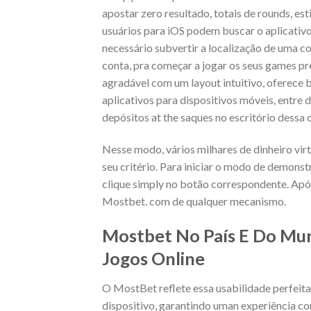
apostar zero resultado, totais de rounds, esti
usuários para iOS podem buscar o aplicativo 
necessário subvertir a localização de uma co
conta, pra começar a jogar os seus games pr
agradável com um layout intuitivo, oferece 
aplicativos para dispositivos móveis, entre
depósitos at the saques no escritório dessa
Nesse modo, vários milhares de dinheiro virt
seu critério. Para iniciar o modo de demons
clique simply no botão correspondente. Apó
Mostbet. com de qualquer mecanismo.
Mostbet No País E Do Mu
Jogos Online
O MostBet reflete essa usabilidade perfeita
dispositivo, garantindo uman experiência c