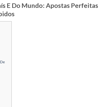
ís E Do Mundo: Apostas Perfeitas
pidos
 De