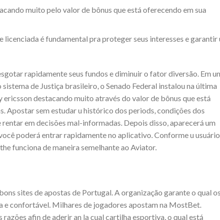
acando muito pelo valor de bônus que está oferecendo em sua
e licenciada é fundamental pra proteger seus interesses e garantir
gotar rapidamente seus fundos e diminuir o fator diversão. Em u
istema de Justiça brasileiro, o Senado Federal instalou na última
y ericsson destacando muito através do valor de bônus que está
 Apostar sem estudar u histórico dos periods, condições dos
e rentar em decisões mal-informadas. Depois disso, aparecerá um
 você poderá entrar rapidamente no aplicativo. Conforme u usuário
 the funciona de maneira semelhante ao Aviator.
ons sites de apostas de Portugal. A organização garante o qual o
ica e confortável. Milhares de jogadores apostam na MostBet.
razões afin de aderir an la cual cartilha esportiva, o qual está