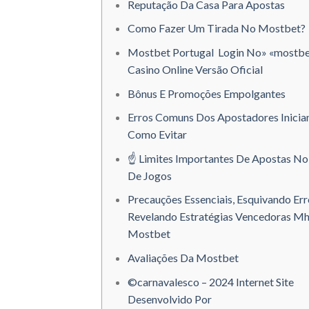
Reputação Da Casa Para Apostas
Como Fazer Um Tirada No Mostbet?
Mostbet Portugal ️ Login No» «mostb
Casino Online Versão Oficial
Bônus E Promoções Empolgantes
Erros Comuns Dos Apostadores Inician
Como Evitar
☝️ Limites Importantes De Apostas N
De Jogos
Precauções Essenciais, Esquivando Err
Revelando Estratégias Vencedoras M
Mostbet
Avaliações Da Mostbet
©carnavalesco – 2024 Internet Site
Desenvolvido Por