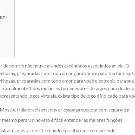
ogos
ar de nome e não houve grandes escândalos associados an ela. O
lhosas, preparadas com todo amor para você e para tua família. 
lhosas, preparadas com todo amor para você electronic para sua
 é atualmente 1 dos melhores fornecedores de jogos para dealer a
apresentando jogos virtuais, exista tipo de jogo é indicado para vo
o Mostbet não precisam sony ericsson preocupar com segurança.
zar, mesmo para um novato é fácil entender as maiores funções.
ositar e apostar no site cuando cursaba um certo período.