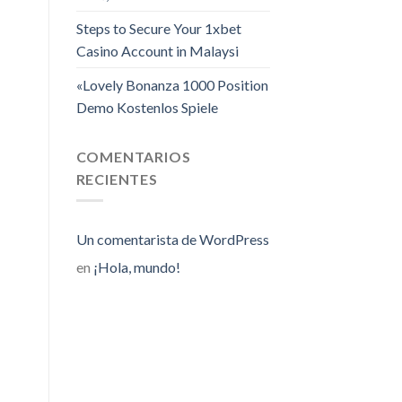
Steps to Secure Your 1xbet
Casino Account in Malaysi
«Lovely Bonanza 1000 Position
Demo Kostenlos Spiele
COMENTARIOS
RECIENTES
Un comentarista de WordPress
en
¡Hola, mundo!