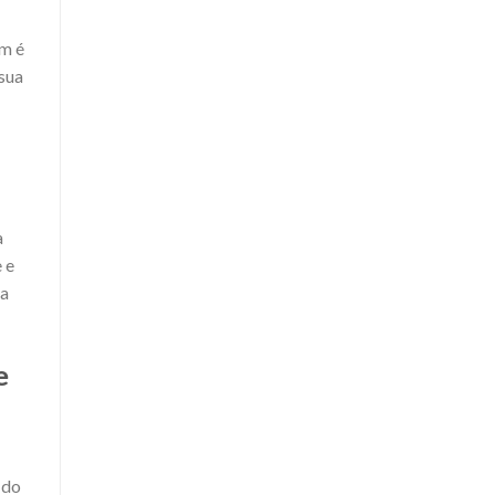
ém é
 sua
a
 e
ta
e
 do