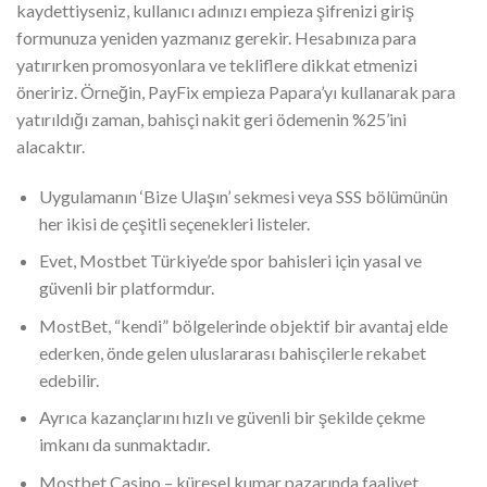
kaydettiyseniz, kullanıcı adınızı empieza şifrenizi giriş
formunuza yeniden yazmanız gerekir. Hesabınıza para
yatırırken promosyonlara ve tekliflere dikkat etmenizi
öneririz. Örneğin, PayFix empieza Papara’yı kullanarak para
yatırıldığı zaman, bahisçi nakit geri ödemenin %25’ini
alacaktır.
Uygulamanın ‘Bize Ulaşın’ sekmesi veya SSS bölümünün
her ikisi de çeşitli seçenekleri listeler.
Evet, Mostbet Türkiye’de spor bahisleri için yasal ve
güvenli bir platformdur.
MostBet, “kendi” bölgelerinde objektif bir avantaj elde
ederken, önde gelen uluslararası bahisçilerle rekabet
edebilir.
Ayrıca kazançlarını hızlı ve güvenli bir şekilde çekme
imkanı da sunmaktadır.
Mostbet Casino – küresel kumar pazarında faaliyet