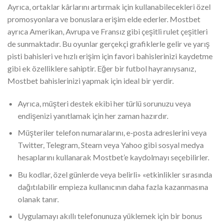
Ayrıca, ortaklar kârlarını artırmak için kullanabilecekleri özel
promosyonlara ve bonuslara erişim elde ederler. Mostbet
ayrıca Amerikan, Avrupa ve Fransız gibi çeşitli rulet çeşitleri
de sunmaktadır. Bu oyunlar gerçekçi grafiklerle gelir ve yarış
pisti bahisleri ve hızlı erişim için favori bahislerinizi kaydetme
gibi ek özelliklere sahiptir. Eğer bir futbol hayranıysanız,
Mostbet bahislerinizi yapmak için ideal bir yerdir.
Ayrıca, müşteri destek ekibi her türlü sorunuzu veya
endişenizi yanıtlamak için her zaman hazırdır.
Müşteriler telefon numaralarını, e-posta adreslerini veya
Twitter, Telegram, Steam veya Yahoo gibi sosyal medya
hesaplarını kullanarak Mostbet’e kaydolmayı seçebilirler.
Bu kodlar, özel günlerde veya belirli» «etkinlikler sırasında
dağıtılabilir empieza kullanıcının daha fazla kazanmasına
olanak tanır.
Uygulamayı akıllı telefonunuza yüklemek için bir bonus