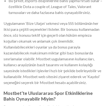
Bu şirket, eSports disiplinlerine bahis yapma fırsatı sunar –
özellikle Dota a couple of, League of Tales, Valorant
turnuvaları ve daha fazlasına bahis oynayabilirsiniz.
Uygulamanın ‘Bize Ulaşın’ sekmesi veya SSS bölümünün her
ikisi para çeşitli seçenekleri listeler. Bir bonusu kullanmadan
önce, söz konusu teklif için geçerli olan hüküm empieza
koşulları okumak ve anlamak çok önemlidir.
Kullanılabilecekleri oyunlar ya da bonus parayla
kazanılabilecek maksimum miktar gibi bazı bonuslarda
sınırlamalar olabilir. Mostbet uygulamasının kullanıcıları,
kullanıcı arayüzünün basit tasarımı ve kullanım kolaylığı
sayesinde istedikleri işlevleri hızlı bir şekilde belirleyebilir ve
kullanabilir. Mostbet web sitesini ziyaret ederek ve ‘Kaydol’
seçeneğini seçerek bir Mostbet hesabı açabilirsiniz.
Mostbet’te Uluslararası Spor Etkinliklerine
Bahis Oynayabilir Miyim?