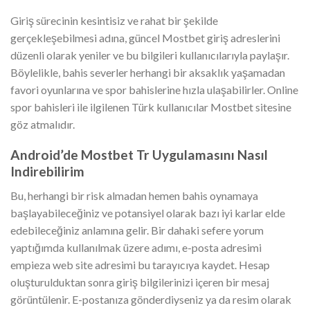
Giriş sürecinin kesintisiz ve rahat bir şekilde
gerçekleşebilmesi adına, güncel Mostbet giriş adreslerini
düzenli olarak yeniler ve bu bilgileri kullanıcılarıyla paylaşır.
Böylelikle, bahis severler herhangi bir aksaklık yaşamadan
favori oyunlarına ve spor bahislerine hızla ulaşabilirler. Online
spor bahisleri ile ilgilenen Türk kullanıcılar Mostbet sitesine
göz atmalıdır.
Android’de Mostbet Tr Uygulamasını Nasıl
Indirebilirim
Bu, herhangi bir risk almadan hemen bahis oynamaya
başlayabileceğiniz ve potansiyel olarak bazı iyi karlar elde
edebileceğiniz anlamına gelir. Bir dahaki sefere yorum
yaptığımda kullanılmak üzere adımı, e-posta adresimi
empieza web site adresimi bu tarayıcıya kaydet. Hesap
oluşturulduktan sonra giriş bilgilerinizi içeren bir mesaj
görüntülenir. E-postanıza gönderdiyseniz ya da resim olarak