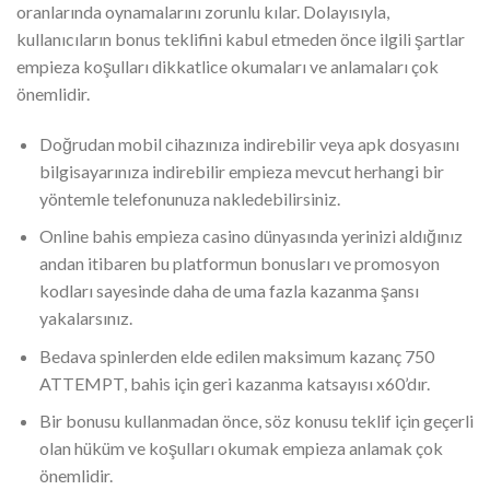
oranlarında oynamalarını zorunlu kılar. Dolayısıyla,
kullanıcıların bonus teklifini kabul etmeden önce ilgili şartlar
empieza koşulları dikkatlice okumaları ve anlamaları çok
önemlidir.
Doğrudan mobil cihazınıza indirebilir veya apk dosyasını
bilgisayarınıza indirebilir empieza mevcut herhangi bir
yöntemle telefonunuza nakledebilirsiniz.
Online bahis empieza casino dünyasında yerinizi aldığınız
andan itibaren bu platformun bonusları ve promosyon
kodları sayesinde daha de uma fazla kazanma şansı
yakalarsınız.
Bedava spinlerden elde edilen maksimum kazanç 750
ATTEMPT, bahis için geri kazanma katsayısı x60’dır.
Bir bonusu kullanmadan önce, söz konusu teklif için geçerli
olan hüküm ve koşulları okumak empieza anlamak çok
önemlidir.