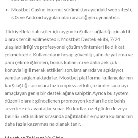
Mostbet Casino internet sürümü (tarayıcıdaki web sitesi),
iOS ve Android uygulamaları aracılığıyla oynanabilir.
Türkiye’deki bahisçiler için uygun koşullar sağladığı için aktif
olarak tercih edilmektedir. Mostbet Destek ekibi, 7/24
ulaşılabilirliği ve profesyonel çözüm yöntemleri ile dikkat
çekmektedir. Kullanıcıların hesap güvenliği, afin de yatırma ve
para çekme işlemleri, bonus kullanımı ve daha pek çok
konuyla ilgili merak ettikleri sorulara anında ve açıklayıcı
yanıtlar sağlamaktadırlar. Mostbet platformu, kullanıcılarının
karşılaştığı sorunlara hızlı empieza etkili çözümler sunmayı
amaçlayan geniş bir destek ağına sahiptir. Ayrıca bu system,
düzenli olarak güncellenen promosyon kodları ile de bahis
severlere ek avantajlar sunar. Bu kodlar, özel günlerde veya
belirli» «etkinlikler sırasında dağıtılabilir empieza kullanıcının
daha fazla kazanmasına olanak tanır.
Mostbet Tr Kayıt Ve Giriş