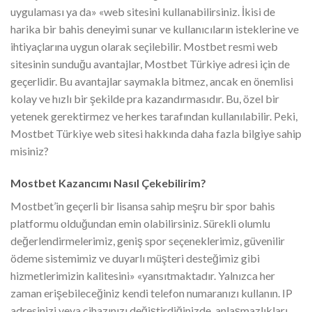
uygulaması ya da» «web sitesini kullanabilirsiniz. İkisi de
harika bir bahis deneyimi sunar ve kullanıcıların isteklerine ve
ihtiyaçlarına uygun olarak seçilebilir. Mostbet resmi web
sitesinin sunduğu avantajlar, Mostbet Türkiye adresi için de
geçerlidir. Bu avantajlar saymakla bitmez, ancak en önemlisi
kolay ve hızlı bir şekilde pra kazandırmasıdır. Bu, özel bir
yetenek gerektirmez ve herkes tarafından kullanılabilir. Peki,
Mostbet Türkiye web sitesi hakkında daha fazla bilgiye sahip
misiniz?
Mostbet Kazancımı Nasıl Çekebilirim?
Mostbet’in geçerli bir lisansa sahip meşru bir spor bahis
platformu olduğundan emin olabilirsiniz. Sürekli olumlu
değerlendirmelerimiz, geniş spor seçeneklerimiz, güvenilir
ödeme sistemimiz ve duyarlı müşteri desteğimiz gibi
hizmetlerimizin kalitesini» «yansıtmaktadır. Yalnızca her
zaman erişebileceğiniz kendi telefon numaranızı kullanın. IP
adresinizi veya cihazınızı değiştirdiğinizde, anlaşmazlıkları