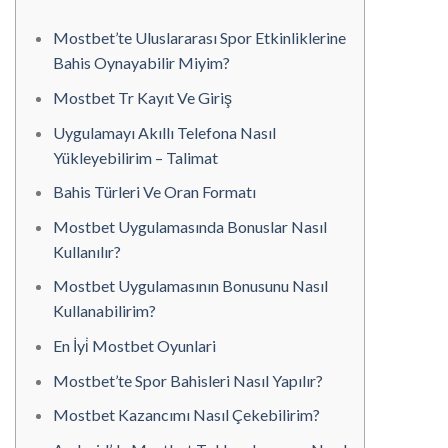
Mostbet’te Uluslararası Spor Etkinliklerine
Bahis Oynayabilir Miyim?
Mostbet Tr Kayıt Ve Giriş
Uygulamayı Akıllı Telefona Nasıl
Yükleyebilirim – Talimat
Bahis Türleri Ve Oran Formatı
Mostbet Uygulamasında Bonuslar Nasıl
Kullanılır?
Mostbet Uygulamasının Bonusunu Nasıl
Kullanabilirim?
En İyi̇ Mostbet Oyunlari
Mostbet’te Spor Bahisleri Nasıl Yapılır?
Mostbet Kazancımı Nasıl Çekebilirim?