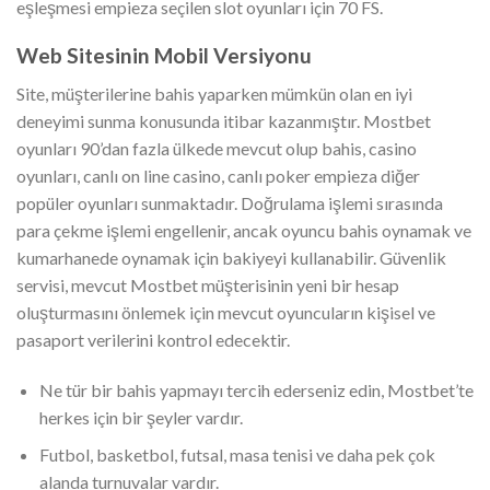
eşleşmesi empieza seçilen slot oyunları için 70 FS.
Web Sitesinin Mobil Versiyonu
Site, müşterilerine bahis yaparken mümkün olan en iyi
deneyimi sunma konusunda itibar kazanmıştır. Mostbet
oyunları 90’dan fazla ülkede mevcut olup bahis, casino
oyunları, canlı on line casino, canlı poker empieza diğer
popüler oyunları sunmaktadır. Doğrulama işlemi sırasında
para çekme işlemi engellenir, ancak oyuncu bahis oynamak ve
kumarhanede oynamak için bakiyeyi kullanabilir. Güvenlik
servisi, mevcut Mostbet müşterisinin yeni bir hesap
oluşturmasını önlemek için mevcut oyuncuların kişisel ve
pasaport verilerini kontrol edecektir.
Ne tür bir bahis yapmayı tercih ederseniz edin, Mostbet’te
herkes için bir şeyler vardır.
Futbol, ​​basketbol, ​​futsal, masa tenisi ve daha pek çok
alanda turnuvalar vardır.