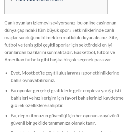
Canlı oyunları izlemeyi seviyorsanız, bu online casinonun
dünya çapındaki tüm büyük spor» «etkinliklerinde canlı
maçlar sunduğunu bilmekten mutluluk duyacaksınız. Site,
futbol ve tenis gibi çeşitli sporlar için sektördeki en iyi
oranlardan bazılarını sunmaktadır. Basketbol, futbol ve
Amerikan futbolu gibi başka birçok seçenek para var.
Evet, Mostbet’te çeşitli uluslararası spor etkinliklerine
bahis oynayabilirsiniz.
Bu oyunlar gerçekçi grafiklerle gelir empieza yarış pisti
bahisleri ve hızlı erişim için favori bahislerinizi kaydetme
gibi ek özelliklere sahiptir.
Bu, depozitonuzun güvenliği için her oyunun arayüzünü
güvenli bir şekilde tanımanıza olanak tanır.