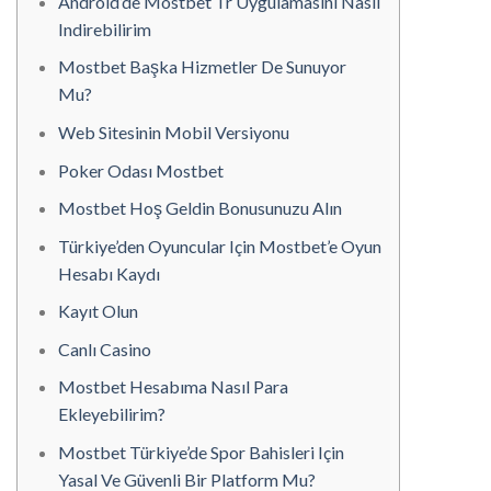
Android’de Mostbet Tr Uygulamasını Nasıl
Indirebilirim
Mostbet Başka Hizmetler De Sunuyor
Mu?
Web Sitesinin Mobil Versiyonu
Poker Odası Mostbet
Mostbet Hoş Geldin Bonusunuzu Alın
Türkiye’den Oyuncular Için Mostbet’e Oyun
Hesabı Kaydı
Kayıt Olun
Canlı Casino
Mostbet Hesabıma Nasıl Para
Ekleyebilirim?
Mostbet Türkiye’de Spor Bahisleri Için
Yasal Ve Güvenli Bir Platform Mu?