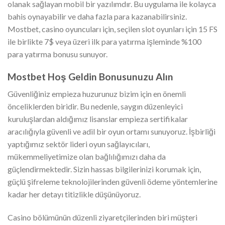
olanak sağlayan mobil bir yazılımdır. Bu uygulama ile kolayca
bahis oynayabilir ve daha fazla para kazanabilirsiniz.
Mostbet, casino oyuncuları için, seçilen slot oyunları için 15 FS
ile birlikte 7$ veya üzeri ilk para yatırma işleminde %100
para yatırma bonusu sunuyor.
Mostbet Hoş Geldin Bonusunuzu Alın
Güvenliğiniz empieza huzurunuz bizim için en önemli
önceliklerden biridir. Bu nedenle, saygın düzenleyici
kuruluşlardan aldığımız lisanslar empieza sertifikalar
aracılığıyla güvenli ve adil bir oyun ortamı sunuyoruz. İşbirliği
yaptığımız sektör lideri oyun sağlayıcıları,
mükemmeliyetimize olan bağlılığımızı daha da
güçlendirmektedir. Sizin hassas bilgilerinizi korumak için,
güçlü şifreleme teknolojilerinden güvenli ödeme yöntemlerine
kadar her detayı titizlikle düşünüyoruz.
Casino bölümünün düzenli ziyaretçilerinden biri müşteri