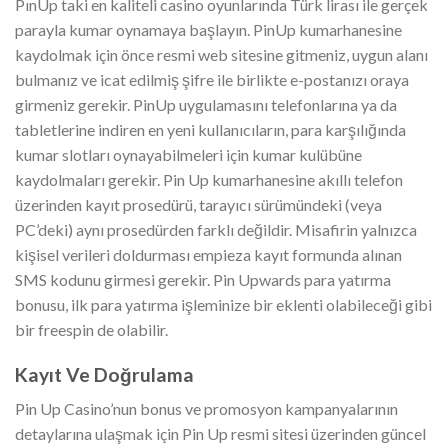
PınUp taki en kaliteli casino oyunlarında Türk lirası ile gerçek
parayla kumar oynamaya başlayın. PinUp kumarhanesine
kaydolmak için önce resmi web sitesine gitmeniz, uygun alanı
bulmanız ve icat edilmiş şifre ile birlikte e-postanızı oraya
girmeniz gerekir. PinUp uygulamasını telefonlarına ya da
tabletlerine indiren en yeni kullanıcıların, para karşılığında
kumar slotları oynayabilmeleri için kumar kulübüne
kaydolmaları gerekir. Pin Up kumarhanesine akıllı telefon
üzerinden kayıt prosedürü, tarayıcı sürümündeki (veya
PC’deki) aynı prosedürden farklı değildir. Misafirin yalnızca
kişisel verileri doldurması empieza kayıt formunda alınan
SMS kodunu girmesi gerekir. Pin Upwards para yatırma
bonusu, ilk para yatırma işleminize bir eklenti olabileceği gibi
bir freespin de olabilir.
Kayıt Ve Doğrulama
Pin Up Casino’nun bonus ve promosyon kampanyalarının
detaylarına ulaşmak için Pin Up resmi sitesi üzerinden güncel