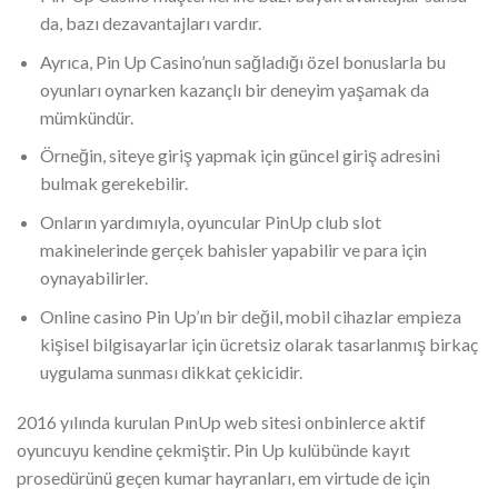
da, bazı dezavantajları vardır.
Ayrıca, Pin Up Casino’nun sağladığı özel bonuslarla bu
oyunları oynarken kazançlı bir deneyim yaşamak da
mümkündür.
Örneğin, siteye giriş yapmak için güncel giriş adresini
bulmak gerekebilir.
Onların yardımıyla, oyuncular PinUp club slot
makinelerinde gerçek bahisler yapabilir ve para için
oynayabilirler.
Online casino Pin Up’ın bir değil, mobil cihazlar empieza
kişisel bilgisayarlar için ücretsiz olarak tasarlanmış birkaç
uygulama sunması dikkat çekicidir.
2016 yılında kurulan PınUp web sitesi onbinlerce aktif
oyuncuyu kendine çekmiştir. Pin Up kulübünde kayıt
prosedürünü geçen kumar hayranları, em virtude de için