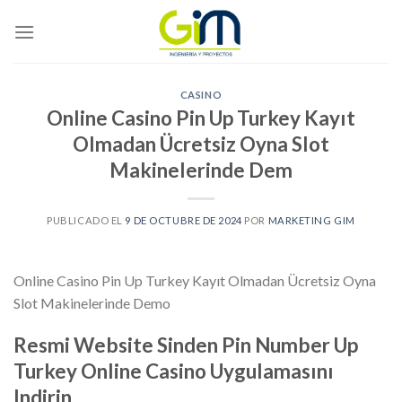
Skip
to
content
CASINO
Online Casino Pin Up Turkey Kayıt
Olmadan Ücretsiz Oyna Slot
Makinelerinde Dem
PUBLICADO EL
9 DE OCTUBRE DE 2024
POR
MARKETING GIM
Online Casino Pin Up Turkey Kayıt Olmadan Ücretsiz Oyna
Slot Makinelerinde Demo
Resmi Website Sinden Pin Number Up
Turkey Online Casino Uygulamasını ️
Indirin