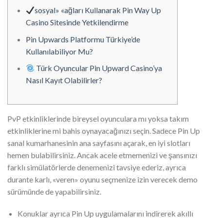
sosyal» «ağları Kullanarak Pin Way Up
Casino Sitesinde Yetkilendirme
Pin Upwards Platformu Türkiye’de
Kullanılabiliyor Mu?
Türk Oyuncular Pin Upward Casino’ya
Nasıl Kayıt Olabilirler?
PvP etkinliklerinde bireysel oyunculara mı yoksa takım
etkinliklerine mi bahis oynayacağınızı seçin. Sadece Pin Up
sanal kumarhanesinin ana sayfasını açarak, en iyi slotları
hemen bulabilirsiniz. Ancak acele etmemenizi ve şansınızı
farklı simülatörlerde denemenizi tavsiye ederiz, ayrıca
durante karlı, «veren» oyunu seçmenize izin verecek demo
sürümünde de yapabilirsiniz.
Konuklar ayrıca Pin Up uygulamalarını indirerek akıllı