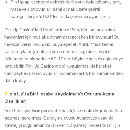
Pin Up apresentando sitesindeki oyun koleksiyonu, kart,
masa ve slot oyunları dahil olmak üzere çeşitli
kategorilerde 5. 000’den fazla çevrimiçi oyun içerir.
Pin-Up Casino’daki Publication of Sun, tüm online casino
hayranları için mutlaka oynanması gereken bir oyundur! Bu
heyecan verici oyun, sizi büyüleyecek Antik Mısır temalı
tasarımıyla beş makara ve on ödeme çizgisine sahiptir.
Minimum bahis sadece €0. 10’dur, böylece herkes eğlenceye
katılabilir. Pin-Up Casino mobil uygulaması ile hareket
halindeyken casino oyunları oynamak artık her zamankinden
daha kolay.
pin Up’ta Bir Hesaba Kaydolma Ve Oturum Açma
Özellikleri
Yeni başlayanların para yatırmak için zorunlu doğrulamadan
geçmesi gerekmez. Çarpışma oyunu Aviator, çok sayıda
stratejiyi uygulamanıza izin verir. Ziyaretçi lowest tutar için