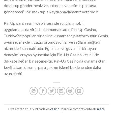
doldurup göndermeniz ve ardından yönetimin postaya
göndereceği bir mektupla kaydı onaylamanız yeterlidir.
Pin Upward resmi web sitesinde sunulan mobil
uygulamalarda virüs bulunmamaktadır. Pin-Up Casino,
Türkiye’de popüler bir online kumarhane platformudur. Geniş
oyun seçenekleri, cazip promosyonlar ve sağlam müşteri
hizmetleri sunmaktadır. Eğlenceli ve güvenilir bir oyun
deneyimi arayan oyuncular için Pin-Up Casino kesinlikle
dikkate değer bir seçenektir. Pin-Up Casino’da oynamaktan
keyif alsam de uma, para çekme işlemi beklenenden daha
uzun sürdü.
Esta entrada fue publicada en
casino
. Marque como favorito el
Enlace