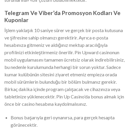
Telegram Ve Viber’da Promosyon Kodları Ve
Kuponlar
İşlem yaklaşık 10 saniye sürer ve gerçek bir posta kutusuna
ve şifresine sahip olmanızı gerektirir. Ayrıca e-posta
hesabınıza gitmeniz ve aldığınız mektup aracılığıyla
profilinizi etkinleştirmeniz önerilir. Pin Upward casinonun
mobil uygulamasını tamamen ücretsiz olarak indirebilirsiniz,
bu nedenle kurulumunda herhangi bir sorun yoktur. Sadece
kumar kulübünün sitesini ziyaret etmeniz empieza orada
mobil sürümlerin bulunduğu bir bölüm bulmanız gerekir.
Birkaç dakika içinde program çalışacak ve cihazınıza veya
tabletinize yüklenecektir. Pin Up Casino’da bonus almak için
önce bir casino hesabına kaydolmalısınız.
Bonus başarıyla geri oynanırsa, para gerçek hesapta
görünecektir.