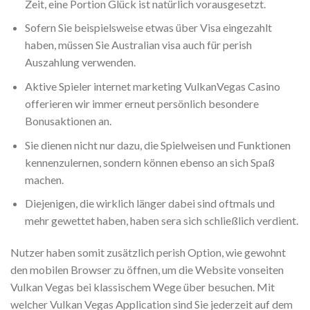
Zeit, eine Portion Glück ist natürlich vorausgesetzt.
Sofern Sie beispielsweise etwas über Visa eingezahlt
haben, müssen Sie Australian visa auch für perish
Auszahlung verwenden.
Aktive Spieler internet marketing VulkanVegas Casino
offerieren wir immer erneut persönlich besondere
Bonusaktionen an.
Sie dienen nicht nur dazu, die Spielweisen und Funktionen
kennenzulernen, sondern können ebenso an sich Spaß
machen.
Diejenigen, die wirklich länger dabei sind oftmals und
mehr gewettet haben, haben sera sich schließlich verdient.
Nutzer haben somit zusätzlich perish Option, wie gewohnt
den mobilen Browser zu öffnen, um die Website vonseiten
Vulkan Vegas bei klassischem Wege über besuchen. Mit
welcher Vulkan Vegas Application sind Sie jederzeit auf dem