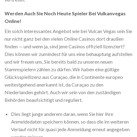
Werden Auch Sie Noch Heute Spieler Bei Vulkanvegas
Online!
Ein solch interessantes Angebot wie bei Vulcan Vegas sein Sie
nur nicht ganz bei den vielen Online Casinos dort draußen
finden — und wenn ja, sind jene Casinos offiziell lizenziert?
Dies können wir zumindest für uns eine behauptung aufstellen
und wir freuen uns, Sie bereits bald zu unseren neuen
Stammspielern zählen zu dürfen. Wir haben eine gültige
Glücksspiellizenz aus Curaçao, die in Continente europeo
weitestgehend anerkannt ist, da Curaçao zu den
Niederlanden gehört. Auch wir sein von den zuständigen
Behörden beaufsichtigt und reguliert.
Dies liegt junge anderem daran, wenn Sie hier Ihre
Anmeldedaten speichern können, so dass die im weiteren
Verlauf nicht für quasi jede Anmeldung erneut angegeben
werden müssen.