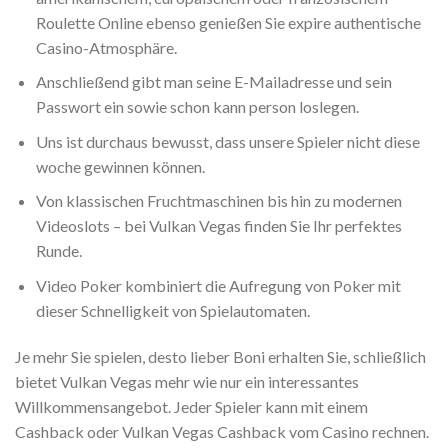
Roulette Online ebenso genießen Sie expire authentische
Casino-Atmosphäre.
Anschließend gibt man seine E-Mailadresse und sein
Passwort ein sowie schon kann person loslegen.
Uns ist durchaus bewusst, dass unsere Spieler nicht diese
woche gewinnen können.
Von klassischen Fruchtmaschinen bis hin zu modernen
Videoslots – bei Vulkan Vegas finden Sie Ihr perfektes
Runde.
Video Poker kombiniert die Aufregung von Poker mit
dieser Schnelligkeit von Spielautomaten.
Je mehr Sie spielen, desto lieber Boni erhalten Sie, schließlich
bietet Vulkan Vegas mehr wie nur ein interessantes
Willkommensangebot. Jeder Spieler kann mit einem
Cashback oder Vulkan Vegas Cashback vom Casino rechnen.