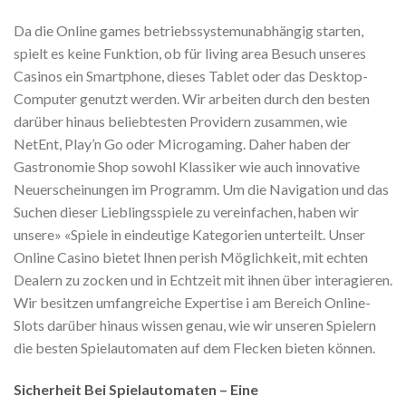
Da die Online games betriebssystemunabhängig starten,
spielt es keine Funktion, ob für living area Besuch unseres
Casinos ein Smartphone, dieses Tablet oder das Desktop-
Computer genutzt werden. Wir arbeiten durch den besten
darüber hinaus beliebtesten Providern zusammen, wie
NetEnt, Play’n Go oder Microgaming. Daher haben der
Gastronomie Shop sowohl Klassiker wie auch innovative
Neuerscheinungen im Programm. Um die Navigation und das
Suchen dieser Lieblingsspiele zu vereinfachen, haben wir
unsere» «Spiele in eindeutige Kategorien unterteilt. Unser
Online Casino bietet Ihnen perish Möglichkeit, mit echten
Dealern zu zocken und in Echtzeit mit ihnen über interagieren.
Wir besitzen umfangreiche Expertise i am Bereich Online-
Slots darüber hinaus wissen genau, wie wir unseren Spielern
die besten Spielautomaten auf dem Flecken bieten können.
Sicherheit Bei Spielautomaten – Eine