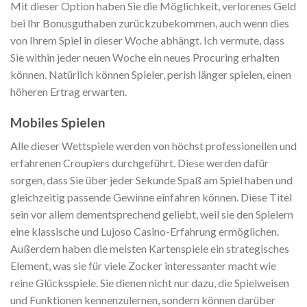
Mit dieser Option haben Sie die Möglichkeit, verlorenes Geld
bei Ihr Bonusguthaben zurückzubekommen, auch wenn dies
von Ihrem Spiel in dieser Woche abhängt. Ich vermute, dass
Sie within jeder neuen Woche ein neues Procuring erhalten
können. Natürlich können Spieler, perish länger spielen, einen
höheren Ertrag erwarten.
Mobiles Spielen
Alle dieser Wettspiele werden von höchst professionellen und
erfahrenen Croupiers durchgeführt. Diese werden dafür
sorgen, dass Sie über jeder Sekunde Spaß am Spiel haben und
gleichzeitig passende Gewinne einfahren können. Diese Titel
sein vor allem dementsprechend geliebt, weil sie den Spielern
eine klassische und Lujoso Casino-Erfahrung ermöglichen.
Außerdem haben die meisten Kartenspiele ein strategisches
Element, was sie für viele Zocker interessanter macht wie
reine Glücksspiele. Sie dienen nicht nur dazu, die Spielweisen
und Funktionen kennenzulernen, sondern können darüber