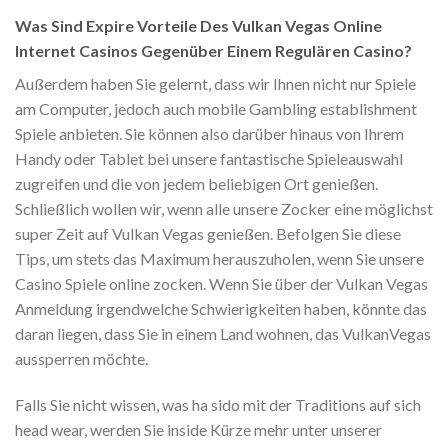
Was Sind Expire Vorteile Des Vulkan Vegas Online
Internet Casinos Gegenüber Einem Regulären Casino?
Außerdem haben Sie gelernt, dass wir Ihnen nicht nur Spiele
am Computer, jedoch auch mobile Gambling establishment
Spiele anbieten. Sie können also darüber hinaus von Ihrem
Handy oder Tablet bei unsere fantastische Spieleauswahl
zugreifen und die von jedem beliebigen Ort genießen.
Schließlich wollen wir, wenn alle unsere Zocker eine möglichst
super Zeit auf Vulkan Vegas genießen. Befolgen Sie diese
Tips, um stets das Maximum herauszuholen, wenn Sie unsere
Casino Spiele online zocken. Wenn Sie über der Vulkan Vegas
Anmeldung irgendwelche Schwierigkeiten haben, könnte das
daran liegen, dass Sie in einem Land wohnen, das VulkanVegas
aussperren möchte.
Falls Sie nicht wissen, was ha sido mit der Traditions auf sich
head wear, werden Sie inside Kürze mehr unter unserer