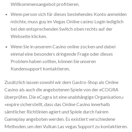
Willkommensangebot profitieren.
Wenn person sich für dieses bestehendes Konto anmelden
möchte, muss guy im Vegas Online casino Login lediglich
bei den entsprechenden Switch oben rechts auf der
Webseite klicken.
Wenn Sie in unserem Casino online zocken und dabei
einmal eine besonders dringende Frage oder dieses
Problem haben sollten, können Sie unseren
Kundensupport kontaktieren.
Zusätzlich lassen sowohl wir dem Gastro-Shop als Online
Casino als auch die angebotenen Spiele von der eCOGRA
überprüfen. Die eCogra ist eine unabhängige Organisation,»
«expire sicherstellt, dass das Online Casino innerhalb
sämtlicher Richtlinien agiert und Spiele durch fairem
Gameplay angeboten werden. Es existiert verschiedene
Methoden, um den Vulkan Las vegas Support zu kontaktieren.