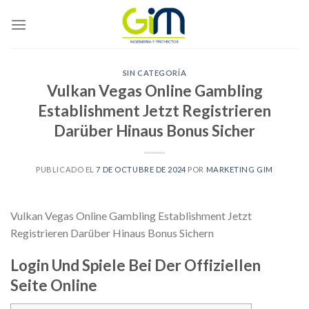
Skip
to
content
SIN CATEGORÍA
Vulkan Vegas Online Gambling
Establishment Jetzt Registrieren
Darüber Hinaus Bonus Sicher
PUBLICADO EL
7 DE OCTUBRE DE 2024
POR
MARKETING GIM
Vulkan Vegas Online Gambling Establishment Jetzt
Registrieren Darüber Hinaus Bonus Sichern
Login Und Spiele Bei Der Offiziellen
Seite Online